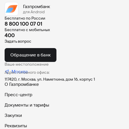
Газпромбанк
Вклады
для Android
Быстрый
Бесплатно по России
поиск
8 800 100 07 01
по
Бесплатно с мобильных
сайту
400
Вклады
Задать вопрос
Обращение в банк
Ваше местоположение
Москва
Адрес головного офиса:
117420, г. Москва, ул. Наметкина, дом 16, корпус 1
О Газпромбанке
Пресс-центр
Документы и тарифы
Закупки
Реквизиты