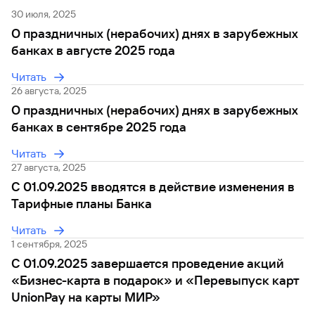
быть
специальные
сайту
сервисы
по
Отчет о
инкассация
оплата
полезно
30 июля, 2025
Отделения
Открыть
Отчет о
предложения
«Копии
сайту
кредитной
с Moniron
таможенных
банка
брокерский
кредитной
Кредитный
Gazprom
Вклады
О праздничных (нерабочих) днях в зарубежных
документов»
истории
платежей
Часто
счет
истории
рейтинг
Pay
и «Справки»
Вклады
банках в августе 2025 года
Газпром
задаваемые
Онлайн-
Банкоматы
Бонус
вопросы
Станьте
касса 3 в 1 с
Брокерское
Читать
Кредитный
Отчет о
Интернет-
«Плюс»
Быстрый
партнером
эквайрингом
обслуживание
Быстрый
26 августа, 2025
помощник
кредитной
банк
поиск
Калькулятор
Курсы
истории
поиск
О праздничных (нерабочих) днях в зарубежных
по
Может
Информация
вкладов
валют
по
Инвестиционные
Мобильное
сайту
быть
банках в сентябре 2025 года
для
Быстрый
сайту
Быстрый
продукты
Станьте
приложение
полезно
держателей
поиск
доверительного
поиск
Вклады
партнером
Читать
карт
по
Быстрый
Вклады
управления
по
115-ФЗ
27 августа, 2025
сайту
GPB-
поиск
сайту
Партнерам
для
i-
по
C 01.09.2025 вводятся в действие изменения в
Дополнительная
малого
Вклады
Налоговый
Trade
сайту
карта-стикер
Вклады
Тарифные планы Банка
Информация
бизнеса
вычет
для
Вклады
Читать
партнеров
GorodPay
Банки-
115-ФЗ
1 сентября, 2025
партнеры
Быстрый
для
C 01.09.2025 завершается проведение акций
Открыть
поиск
среднего
Быстрый
брокерский
«Бизнес-карта в подарок» и «Перевыпуск карт
Gazprom
бизнеса
по
поиск
счет
Pay
сайту
UnionPay на карты МИР»
по
Офисы