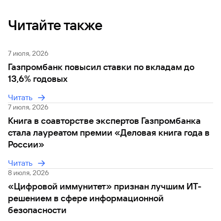
Вклады
Читайте также
Быстрый
поиск
по
сайту
7 июля, 2026
Газпромбанк повысил ставки по вкладам до
Вклады
13,6% годовых
Читать
7 июля, 2026
Книга в соавторстве экспертов Газпромбанка
стала лауреатом премии «Деловая книга года в
России»
Читать
8 июля, 2026
«Цифровой иммунитет» признан лучшим ИТ-
решением в сфере информационной
безопасности