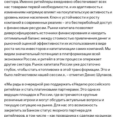
быть
сектора. Именно ритейлеры ежедневно обеспечивают всех
специальные
сайту
сервисы
по
Отчет о
инкассация
оплата
полезно
Отделения
Открыть
Отчет о
нас товарами первой необходимости, и их адаптивность к
предложения
«Копии
сайту
кредитной
с Moniron
таможенных
банка
брокерский
кредитной
Кредитный
Gazprom
Вклады
изменениям напрямую влияет на покупательскую активность и
документов»
истории
платежей
Часто
счет
истории
рейтинг
Pay
уровень жизни населения. Ключ к устойчивости и росту
и «Справки»
Вклады
Газпром
задаваемые
Онлайн-
компаний в современных реалиях – это бесперебойный доступ
Банкоматы
Бонус
вопросы
Станьте
касса 3 в 1 с
к финансовым ресурсам. Рынки капитала позволяют
Брокерское
Кредитный
Отчет о
Интернет-
«Плюс»
Быстрый
партнером
эквайрингом
обслуживание
диверсифицировать источники финансирования и находить
Быстрый
помощник
кредитной
банк
поиск
Калькулятор
Курсы
оптимальный баланс между стоимостью привлечения денег и
истории
поиск
по
Может
Информация
вкладов
валют
рыночной оценкой эффективности их использования в виде
по
Инвестиционные
Мобильное
сайту
быть
для
Быстрый
роста числа инвесторов и капитализации самих компаний. Мы
сайту
Быстрый
продукты
Станьте
приложение
полезно
держателей
поиск
видим значительный потенциал в платформизации всей
доверительного
поиск
Вклады
партнером
карт
по
Быстрый
Вклады
экономики России, и ритейл в этом процессе опережает
управления
по
115-ФЗ
сайту
GPB-
поиск
другие сектора. Рынок капитала России уже достаточно
сайту
Партнерам
для
i-
по
Дополнительная
глубок, чтобы стать «топливом» в этой трансформации. Это и
малого
Вклады
Налоговый
Trade
сайту
карта-стикер
Вклады
было лейтмотивом нашей сессии.», – отметил Денис Шулаков.
Информация
бизнеса
вычет
для
Вклады
«Мы рады в очередной раз поддержать «Неделю российского
партнеров
GorodPay
Банки-
115-ФЗ
ритейла» и стать платиновыми партнерами. Это одна из
партнеры
Быстрый
для
ведущих площадок в России, где встречаются крупные
Открыть
поиск
среднего
розничные игроки и могут обсудить актуальные вопросы и
Быстрый
брокерский
Gazprom
бизнеса
по
текущую ситуацию на рынке. Для нас это возможность
поиск
счет
Pay
сайту
закрепить за Банком статус якорного партнера для
по
ритейлеров, в том числе – как проводника к сделкам на рынках
Офисы