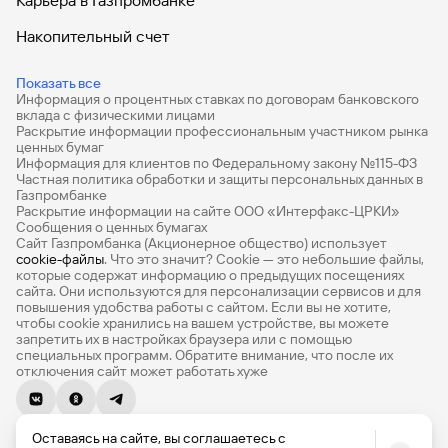
Карьера в Газпромбанке
Накопительный счет
Дебетовые карты
Показать все
Информация о процентных ставках по договорам банковского
Дебетовые карты с бесплатным обслуживанием
вклада с физическими лицами
Раскрытие информации профессиональным участником рынка
Все накопительные счета
ценных бумаг
Информация для клиентов по Федеральному закону №115-ФЗ
Банковские вклады на 3 месяца
Частная политика обработки и защиты персональных данных в
Газпромбанке
Раскрытие информации на сайте ООО «Интерфакс-ЦРКИ»
Вклады с высоким процентом
Сообщения о ценных бумагах
Сайт Газпромбанка (Акционерное общество) использует
Калькулятор вкладов
cookie-файлы
. Что это значит? Сookie — это небольшие файлы,
которые содержат информацию о предыдущих посещениях
Виртуальные карты
сайта. Они используются для персонализации сервисов и для
повышения удобства работы с сайтом. Если вы не хотите,
Премиум
чтобы сookie хранились на вашем устройстве, вы можете
запретить их в настройках браузера или с помощью
специальных программ. Обратите внимание, что после их
Private
отключения сайт может работать хуже
РКО
© 1990-2026, Банк ГПБ (АО) Генеральная лицензия Банка
ВЭД
Оставаясь на сайте, вы соглашаетесь с
России № 354