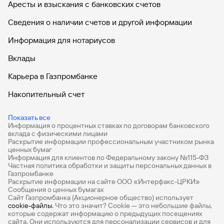
Аресты и взыскания с банковских счетов
Сведения о наличии счетов и другой информации
Информация для нотариусов
Вклады
Карьера в Газпромбанке
Накопительный счет
Дебетовые карты
Показать все
Информация о процентных ставках по договорам банковского
Дебетовые карты с бесплатным обслуживанием
вклада с физическими лицами
Раскрытие информации профессиональным участником рынка
Все накопительные счета
ценных бумаг
Информация для клиентов по Федеральному закону №115-ФЗ
Банковские вклады на 3 месяца
Частная политика обработки и защиты персональных данных в
Газпромбанке
Раскрытие информации на сайте ООО «Интерфакс-ЦРКИ»
Вклады с высоким процентом
Сообщения о ценных бумагах
Сайт Газпромбанка (Акционерное общество) использует
Калькулятор вкладов
cookie-файлы
. Что это значит? Сookie — это небольшие файлы,
которые содержат информацию о предыдущих посещениях
Виртуальные карты
сайта. Они используются для персонализации сервисов и для