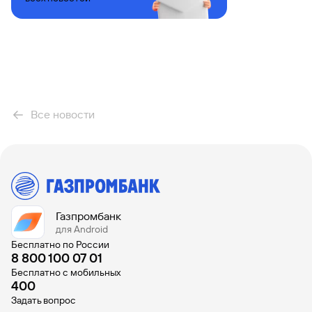
Вклады
Быстрый
поиск
по
сайту
Вклады
Все новости
Газпромбанк
для Android
Бесплатно по России
8 800 100 07 01
Бесплатно с мобильных
400
Задать вопрос