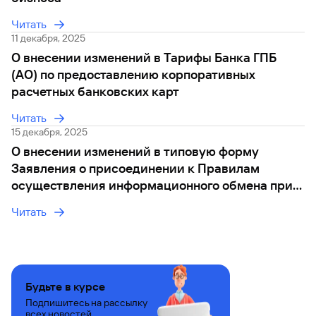
сайту
Вклады
Брокер-
Федеральный
обслуживания
клиент
Читать
закон №115-
юридических
Вклады
ФЗ
лиц
11 декабря, 2025
Дистанционные
О внесении изменений в Тарифы Банка ГПБ
сервисы
Как не
Документы
(АО) по предоставлению корпоративных
попасться
для
расчетных банковских карт
мошенникам?
открытия
Стать
счета
клиентом
Читать
Газпромбанка
Помощь по
15 декабря, 2025
онлайн
действующему
О внесении изменений в типовую форму
Быстрый
кредиту
Заявления о присоединении к Правилам
поиск
Открытый
по
осуществления информационного обмена при
API
Оформить
сайту
переводе денежных средст
курсов
страхование
Читать
валют и
карты
Вклады
металлов
онлайн
Оператор
Быстрый
электронных
поиск
Будьте в курсе
денежных
по
Подпишитесь на рассылку
средств
сайту
всех новостей