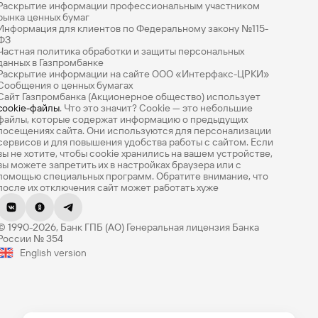
Раскрытие информации профессиональным участником
рынка ценных бумаг
Информация для клиентов по Федеральному закону №115-
ФЗ
Частная политика обработки и защиты персональных
данных в Газпромбанке
Раскрытие информации на сайте ООО «Интерфакс-ЦРКИ»
Сообщения о ценных бумагах
Сайт Газпромбанка (Акционерное общество) использует
cookie-файлы
. Что это значит? Сookie — это небольшие
файлы, которые содержат информацию о предыдущих
посещениях сайта. Они используются для персонализации
сервисов и для повышения удобства работы с сайтом. Если
вы не хотите, чтобы сookie хранились на вашем устройстве,
вы можете запретить их в настройках браузера или с
помощью специальных программ. Обратите внимание, что
после их отключения сайт может работать хуже
Оцените эту страницу
© 1990-2026, Банк ГПБ (АО) Генеральная лицензия Банка
Насколько легко вам было найти нужную
России № 354
информацию? Оцените по 5-балльной шкале.
English version