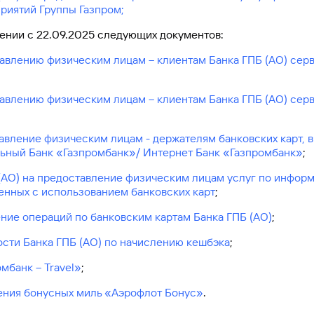
риятий Группы Газпром
;
нии с 22.09.2025 следующих документов:
авлению физическим лицам – клиентам Банка ГПБ (АО) сер
авлению физическим лицам – клиентам Банка ГПБ (АО) сер
авление физическим лицам - держателям банковских карт,
льный Банк «Газпромбанк»/ Интернет Банк «Газпромбанк»
;
(АО) на предоставление физическим лицам услуг по инфор
енных с использованием банковских карт
;
ние операций по банковским картам Банка ГПБ (АО)
;
сти Банка ГПБ (АО) по начислению кешбэка
;
мбанк – Travel»
;
ения бонусных миль «Аэрофлот Бонус»
.