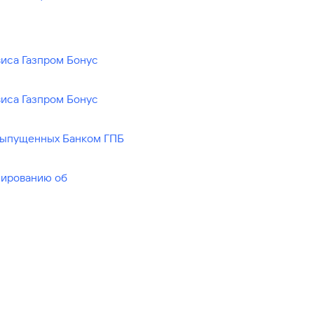
Ваш
персональный
брокер
Газпромбанк
виса Газпром Бонус
Мобайл
Мобильный
виса Газпром Бонус
оператор
 выпущенных Банком ГПБ
мированию об