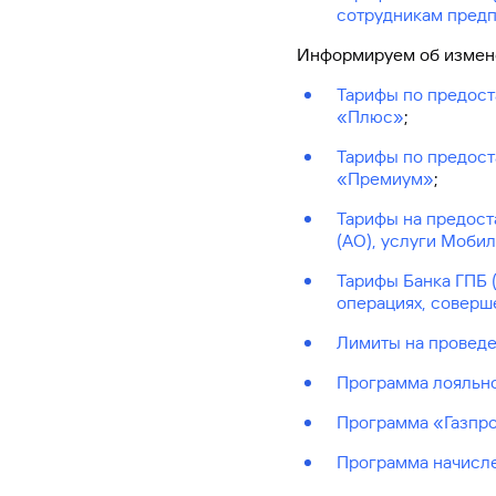
сотрудникам предп
#МЕГАИГРОК
Инфраструктура и ГЧП
Информируем об измене
Тарифы по предост
Газпромбанк.Тех
«Плюс»
;
Карьера в ИТ большого банка
Тарифы по предост
«Премиум»
;
Gazprom Pay
Тарифы на предост
Платежи в одно касание
(АО), услуги Моби
Тарифы Банка ГПБ 
GorodPay
операциях, соверш
Приложение для пассажиров
Лимиты на проведе
Программа лояльно
Программа «Газпро
Программа начисл