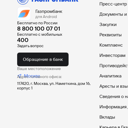
Пресс-центр
Газпромбанк
Документы и
для Android
Бесплатно по России
Закупки
8 800 100 07 01
Бесплатно с мобильных
Реквизиты
400
Комплаенс
Задать вопрос
Инвесторам
Обращение в банк
Противодейс
Ваше местоположение
Москва
Аналитика
Адрес головного офиса:
117420, г. Москва, ул. Наметкина, дом 16,
Аресты и взы
корпус 1
Сведения о н
Информация 
Вклады
Карьера в Га