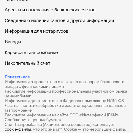
Аресты и взыскания с банковских счетов
Сведения о наличии счетов и другой информации
Информация для нотариусов
Вклады
Карьера в Газпромбанке
Накопительный счет
Дебетовые карты
Показать все
Информация о процентных ставках по договорам банковского
Дебетовые карты с бесплатным обслуживанием
вклада с физическими лицами
Раскрытие информации профессиональным участником рынка
Все накопительные счета
ценных бумаг
Информация для клиентов по Федеральному закону №115-ФЗ
Банковские вклады на 3 месяца
Частная политика обработки и защиты персональных данных в
Газпромбанке
Раскрытие информации на сайте ООО «Интерфакс-ЦРКИ»
Вклады с высоким процентом
Сообщения о ценных бумагах
Сайт Газпромбанка (Акционерное общество) использует
Калькулятор вкладов
cookie-файлы
. Что это значит? Сookie — это небольшие файлы,