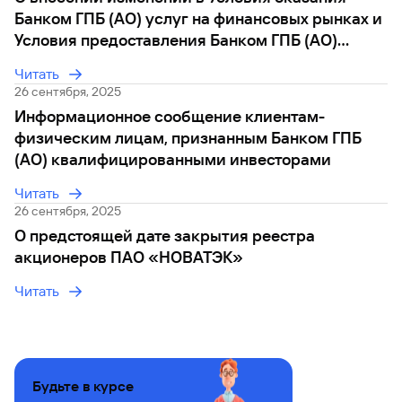
сайту
Вклады
Брокер-
Федеральный
обслуживания
Банком ГПБ (АО) услуг на финансовых рынках и
клиент
закон №115-
юридических
Вклады
Условия предоставления Банком ГПБ (АО)
ФЗ
лиц
брокерских услуг с открытием и ведением
Дистанционные
Читать
индивидуального инвестиционного счета
сервисы
Как не
Документы
26 сентября, 2025
попасться
для
Информационное сообщение клиентам-
мошенникам?
открытия
Стать
физическим лицам, признанным Банком ГПБ
счета
клиентом
(АО) квалифицированными инвесторами
Газпромбанка
Помощь по
онлайн
действующему
Читать
Быстрый
кредиту
26 сентября, 2025
поиск
Открытый
по
О предстоящей дате закрытия реестра
API
Оформить
сайту
акционеров ПАО «НОВАТЭК»
курсов
страхование
валют и
карты
Вклады
Читать
металлов
онлайн
Оператор
Быстрый
электронных
поиск
денежных
по
Будьте в курсе
средств
сайту