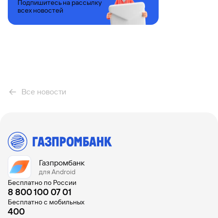
Подпишитесь на рассылку
всех новостей
Вклады
Быстрый
поиск
по
сайту
Вклады
Все новости
Газпромбанк
для Android
Бесплатно по России
8 800 100 07 01
Бесплатно с мобильных
400