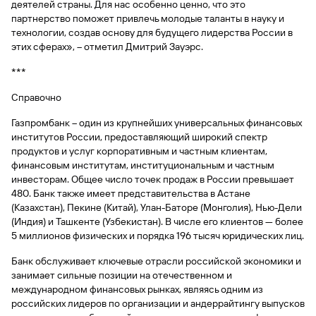
быть
деятелей страны. Для нас особенно ценно, что это
специальные
сайту
сервисы
по
Отчет о
инкассация
оплата
полезно
Отделения
Открыть
Отчет о
партнерство поможет привлечь молодые таланты в науку и
предложения
«Копии
сайту
Рефинансирование
кредитной
с Moniron
таможенных
банка
брокерский
кредитной
Кредитный
Gazprom
технологии, создав основу для будущего лидерства России в
документов»
истории
кредита
платежей
Часто
Рефинансирование
счет
истории
рейтинг
Pay
этих сферах», – отметил Дмитрий Зауэрс.
и «Справки»
Газпром
задаваемые
кредита
Онлайн-
Банкоматы
Бонус
вопросы
Станьте
касса 3 в 1 с
***
Брокерское
Кредитный
Отчет о
Интернет-
«Плюс»
Быстрый
партнером
эквайрингом
обслуживание
Быстрый
помощник
кредитной
банк
поиск
Справочно
Калькулятор
Курсы
истории
поиск
по
Может
Информация
вкладов
валют
по
Инвестиционные
Газпромбанк – один из крупнейших универсальных финансовых
Мобильное
сайту
быть
для
Быстрый
сайту
Быстрый
продукты
институтов России, предоставляющий широкий спектр
Станьте
приложение
полезно
держателей
Рефинансирование
поиск
доверительного
поиск
Рефинансирование
продуктов и услуг корпоративным и частным клиентам,
партнером
карт
кредита
по
Быстрый
управления
по
кредита
финансовым институтам, институциональным и частным
115-ФЗ
сайту
GPB-
поиск
сайту
Партнерам
инвесторам. Общее число точек продаж в России превышает
для
i-
по
Дополнительная
Рефинансирование
малого
480. Банк также имеет представительства в Астане
Рефинансирование
Налоговый
Trade
сайту
карта-стикер
кредита
Информация
бизнеса
(Казахстан), Пекине (Китай), Улан-Баторе (Монголия), Нью-Дели
кредита
вычет
Рефинансирование
для
(Индия) и Ташкенте (Узбекистан). В числе его клиентов — более
кредита
партнеров
GorodPay
Банки-
5 миллионов физических и порядка 196 тысяч юридических лиц.
115-ФЗ
партнеры
Быстрый
для
Банк обслуживает ключевые отрасли российской экономики и
Открыть
поиск
среднего
Быстрый
занимает сильные позиции на отечественном и
брокерский
Gazprom
бизнеса
по
поиск
международном финансовых рынках, являясь одним из
счет
Pay
сайту
по
российских лидеров по организации и андеррайтингу выпусков
Рефинансирование
Офисы