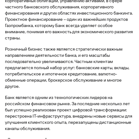
сайту
корпоративных облигаций, управлению активами, в сфере
Брокер-
кредита
Федеральный
обслуживания
частного банковского обслуживания, корпоративного
Рефинансирование
клиент
закон №115-
юридических
финансирования и других областях инвестиционного банкинга.
кредита
ФЗ
лиц
Проектное финансирование – один из важнейших продуктов
Дистанционные
Газпромбанка, которому Банк всегда уделяет особое
сервисы
Как не
Документы
внимание, понимая его важность для экономического развития
попасться
для
страны.
мошенникам?
открытия
Стать
счета
Розничный бизнес также является стратегически важным
клиентом
направлением деятельности банка, и его масштабы
Газпромбанка
Помощь по
последовательно увеличиваются. Частным клиентам
онлайн
действующему
Быстрый
предлагается полный набор услуг: банковские карты, вклады,
кредиту
поиск
потребительское и ипотечное кредитование, валютно-
Открытый
по
обменные операции, брокерское обслуживание и многое
API
Оформить
сайту
другое.
курсов
страхование
Рефинансирование
валют и
карты
Банк является одним из технологических лидеров на
кредита
металлов
онлайн
российском финансовом рынке. За последние несколько лет
был успешно реализован проект цифровой трансформации:
Оператор
перестроена IT-инфраструктура, внедрены новые сервисы для
Быстрый
электронных
улучшения клиентского опыта, перезапущены дистанционные
поиск
денежных
каналы обслуживания.
по
средств
сайту