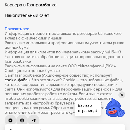
Карьера в Газпромбанке
Накопительный счет
Дебетовые карты
Показать все
Информация о процентных ставках по договорам банковского
Дебетовые карты с бесплатным обслуживанием
вклада с физическими лицами
Раскрытие информации профессиональным участником рынка
Все накопительные счета
ценных бумаг
Информация для клиентов по Федеральному закону №115-ФЗ
Банковские вклады на 3 месяца
Частная политика обработки и защиты персональных данных в
Газпромбанке
Раскрытие информации на сайте ООО «Интерфакс-ЦРКИ»
Вклады с высоким процентом
Сообщения о ценных бумагах
Сайт Газпромбанка (Акционерное общество) использует
Калькулятор вкладов
cookie-файлы
. Что это значит? Сookie — это небольшие файлы,
которые содержат информацию о предыдущих посещениях
Виртуальные карты
сайта. Они используются для персонализации сервисов и для
повышения удобства работы с сайтом. Если вы не хотите,
Премиум
чтобы сookie хранились на вашем устройстве, вы можете
запретить их в настройках браузера или с помощью
Как вам
специальных программ. Обратите внимание, что после их
Private
страница?
отключения сайт может работать хуже
РКО
© 1990-2026, Банк ГПБ (АО) Генеральная лицензия Банка