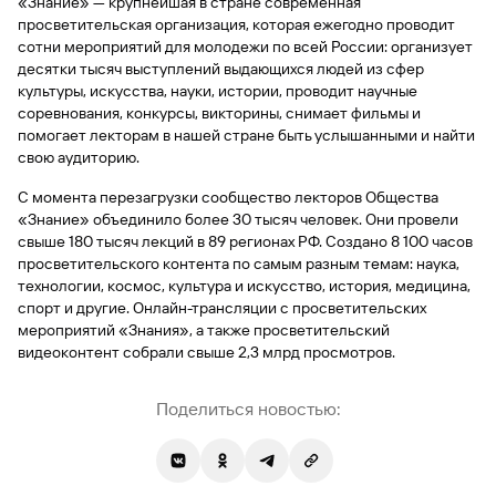
«Знание» — крупнейшая в стране современная
Рефинансирование
просветительская организация, которая ежегодно проводит
кредита
сотни мероприятий для молодежи по всей России: организует
Быстрый
десятки тысяч выступлений выдающихся людей из сфер
поиск
культуры, искусства, науки, истории, проводит научные
по
соревнования, конкурсы, викторины, снимает фильмы и
сайту
помогает лекторам в нашей стране быть услышанными и найти
Рефинансирование
свою аудиторию.
кредита
С момента перезагрузки сообщество лекторов Общества
«Знание» объединило более 30 тысяч человек. Они провели
свыше 180 тысяч лекций в 89 регионах РФ. Создано 8 100 часов
просветительского контента по самым разным темам: наука,
технологии, космос, культура и искусство, история, медицина,
спорт и другие. Онлайн-трансляции с просветительских
мероприятий «Знания», а также просветительский
видеоконтент собрали свыше 2,3 млрд просмотров.
Поделиться новостью: