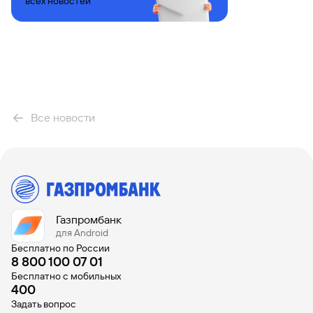
всех новостей
Вклады
Быстрый
поиск
по
сайту
Вклады
Все новости
Газпромбанк
для Android
Бесплатно по России
8 800 100 07 01
Бесплатно с мобильных
400
Задать вопрос