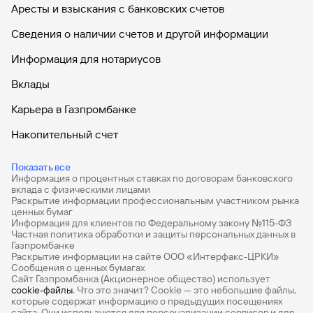
Аресты и взыскания с банковских счетов
Сведения о наличии счетов и другой информации
Информация для нотариусов
Вклады
Карьера в Газпромбанке
Накопительный счет
Дебетовые карты
Показать все
Информация о процентных ставках по договорам банковского
Дебетовые карты с бесплатным обслуживанием
вклада с физическими лицами
Раскрытие информации профессиональным участником рынка
Все накопительные счета
ценных бумаг
Информация для клиентов по Федеральному закону №115-ФЗ
Банковские вклады на 3 месяца
Частная политика обработки и защиты персональных данных в
Газпромбанке
Раскрытие информации на сайте ООО «Интерфакс-ЦРКИ»
Вклады с высоким процентом
Сообщения о ценных бумагах
Сайт Газпромбанка (Акционерное общество) использует
Калькулятор вкладов
cookie-файлы
. Что это значит? Сookie — это небольшие файлы,
которые содержат информацию о предыдущих посещениях
Виртуальные карты
сайта. Они используются для персонализации сервисов и для