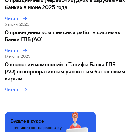
О праздничных (нерабочих) днях в зарубежных
сайту
Вклады
Брокер-
Федеральный
обслуживания
банках в июне 2025 года
клиент
закон №115-
юридических
Вклады
ФЗ
лиц
Читать
Дистанционные
5 июня, 2025
сервисы
Как не
Документы
О проведении комплексных работ в системах
попасться
для
Банка ГПБ (АО)
мошенникам?
открытия
Стать
счета
клиентом
Читать
Газпромбанка
Помощь по
17 июня, 2025
онлайн
действующему
О внесении изменений в Тарифы Банка ГПБ
Быстрый
кредиту
поиск
(АО) по корпоративным расчетным банковским
Открытый
по
картам
API
Оформить
сайту
курсов
страхование
Читать
валют и
карты
Вклады
металлов
онлайн
Оператор
Быстрый
электронных
поиск
Будьте в курсе
денежных
по
средств
Подпишитесь на рассылку
сайту