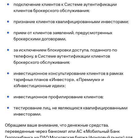
подключение клиентов к Системе аутентификации
Вклады
клиентов брокерского обслуживания;
Быстрый
поиск
признание клиентов квалифицированными инвесторами;
по
сайту
прием от клиентов заявлений, предусмотренных
брокерскими договорами,
Вклады
за исключением блокировки доступа, поданного по
телефону, в Системе аутентификации клиентов
брокерского обслуживания;
инвестиционное консультирование клиентов в рамках
тарифных планов «Инвестор», «Премиум» и
«Инвестиционные идеи»;
инвестиционное профилирование клиентов;
тестирование лиц, не являющихся квалифицированными
инвесторами.
Обращаем ваше внимание, что денежные средства,
переведенные через банкомат или АС «Мобильный Банк
Газпромбанк» на ПАО Московская биржа (фондовый рынок) для