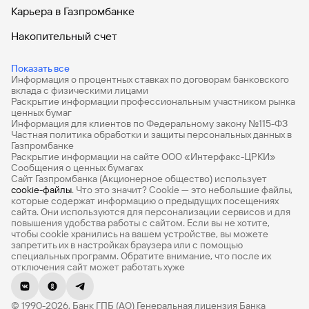
Карьера в Газпромбанке
Накопительный счет
Дебетовые карты
Показать все
Информация о процентных ставках по договорам банковского
Дебетовые карты с бесплатным обслуживанием
вклада с физическими лицами
Раскрытие информации профессиональным участником рынка
Все накопительные счета
ценных бумаг
Информация для клиентов по Федеральному закону №115-ФЗ
Банковские вклады на 3 месяца
Частная политика обработки и защиты персональных данных в
Газпромбанке
Раскрытие информации на сайте ООО «Интерфакс-ЦРКИ»
Вклады с высоким процентом
Сообщения о ценных бумагах
Сайт Газпромбанка (Акционерное общество) использует
Калькулятор вкладов
cookie-файлы
. Что это значит? Сookie — это небольшие файлы,
которые содержат информацию о предыдущих посещениях
Виртуальные карты
сайта. Они используются для персонализации сервисов и для
повышения удобства работы с сайтом. Если вы не хотите,
Премиум
чтобы сookie хранились на вашем устройстве, вы можете
запретить их в настройках браузера или с помощью
специальных программ. Обратите внимание, что после их
Private
отключения сайт может работать хуже
РКО
© 1990-2026, Банк ГПБ (АО) Генеральная лицензия Банка