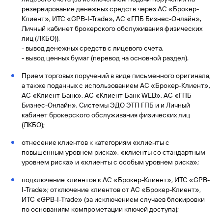
сайту
Вклады
Брокер-
Федеральный
обслуживания
резервирование денежных средств через АС «Брокер-
клиент
закон №115-
юридических
Вклады
Клиент», ИТС «GPB-I-Trade», АС «ГПБ Бизнес-Онлайн»,
ФЗ
лиц
Личный кабинет брокерского обслуживания физических
Дистанционные
лиц (ЛКБО)),
сервисы
- вывод денежных средств с лицевого счета,
Как не
Документы
попасться
для
- вывод ценных бумаг (перевод на основной раздел).
мошенникам?
открытия
Стать
Прием торговых поручений в виде письменного оригинала,
счета
клиентом
а также поданных с использованием АС «Брокер-Клиент»,
Газпромбанка
Помощь по
АС «Клиент-Банк», АС «Клиент-Банк WEB», АС «ГПБ
онлайн
действующему
Бизнес-Онлайн», Системы ЭДО ЭТП ГПБ и и Личный
Быстрый
кредиту
кабинет брокерского обслуживания физических лиц
поиск
Открытый
(ЛКБО);
по
API
Оформить
сайту
курсов
страхование
отнесение клиентов к категориям «клиенты с
валют и
карты
повышенным уровнем риска», «клиенты со стандартным
Вклады
металлов
онлайн
уровнем риска» и «клиенты с особым уровнем риска»;
подключение клиентов к АС «Брокер-Клиент», ИТС «GPB-
Оператор
Быстрый
I-Trade»; отключение клиентов от АС «Брокер-Клиент»,
электронных
поиск
ИТС «GPB-I-Trade» (за исключением случаев блокировки
денежных
по
по основаниям компрометации ключей доступа);
средств
сайту