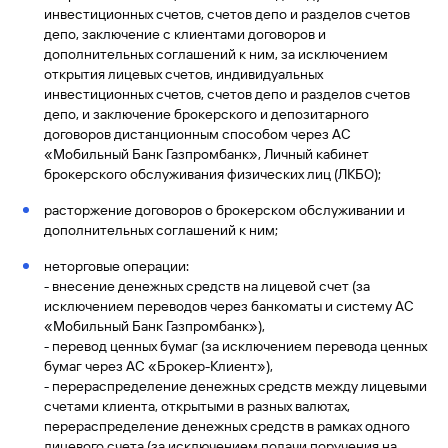
быть
специальные
сайту
сервисы
по
инвестиционных счетов, счетов депо и разделов счетов
Отчет о
инкассация
оплата
полезно
Отделения
Открыть
Отчет о
предложения
«Копии
сайту
депо, заключение с клиентами договоров и
кредитной
с Moniron
таможенных
банка
брокерский
кредитной
Кредитный
Gazprom
Вклады
документов»
истории
дополнительных соглашений к ним, за исключением
платежей
Часто
счет
истории
рейтинг
Pay
и «Справки»
Вклады
открытия лицевых счетов, индивидуальных
Газпром
задаваемые
Онлайн-
Банкоматы
Бонус
инвестиционных счетов, счетов депо и разделов счетов
вопросы
Станьте
касса 3 в 1 с
Брокерское
Кредитный
Отчет о
Интернет-
«Плюс»
депо, и заключение брокерского и депозитарного
Быстрый
партнером
эквайрингом
обслуживание
Быстрый
помощник
кредитной
банк
договоров дистанционным способом через АС
поиск
Калькулятор
Курсы
истории
поиск
«Мобильный Банк Газпромбанк», Личный кабинет
по
Может
Информация
вкладов
валют
по
Инвестиционные
брокерского обслуживания физических лиц (ЛКБО);
Мобильное
сайту
быть
для
Быстрый
сайту
Быстрый
продукты
Станьте
приложение
полезно
держателей
поиск
доверительного
поиск
расторжение договоров о брокерском обслуживании и
Вклады
партнером
карт
по
Быстрый
Вклады
управления
по
дополнительных соглашений к ним;
115-ФЗ
сайту
GPB-
поиск
сайту
Партнерам
для
i-
по
Дополнительная
неторговые операции:
малого
Вклады
Налоговый
Trade
сайту
карта-стикер
Вклады
- внесение денежных средств на лицевой счет (за
Информация
бизнеса
вычет
исключением переводов через банкоматы и систему АС
для
Вклады
«Мобильный Банк Газпромбанк»),
партнеров
GorodPay
Банки-
115-ФЗ
- перевод ценных бумаг (за исключением перевода ценных
партнеры
Быстрый
для
бумаг через АС «Брокер-Клиент»),
Открыть
поиск
среднего
- перераспределение денежных средств между лицевыми
Быстрый
брокерский
Gazprom
бизнеса
по
счетами клиента, открытыми в разных валютах,
поиск
счет
Pay
сайту
перераспределение денежных средств в рамках одного
по
Офисы
лицевого счета (за исключением подачи поручения на