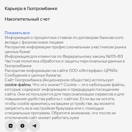
Карьера в Газпромбанке
Накопительный счет
Дебетовые карты
Показать все
Информация о процентных ставках по договорам банковского
Дебетовые карты с бесплатным обслуживанием
вклада с физическими лицами
Раскрытие информации профессиональным участником рынка
Все накопительные счета
ценных бумаг
Информация для клиентов по Федеральному закону №115-ФЗ
Банковские вклады на 3 месяца
Частная политика обработки и защиты персональных данных в
Газпромбанке
Раскрытие информации на сайте ООО «Интерфакс-ЦРКИ»
Вклады с высоким процентом
Сообщения о ценных бумагах
Сайт Газпромбанка (Акционерное общество) использует
Калькулятор вкладов
cookie-файлы
. Что это значит? Сookie — это небольшие файлы,
которые содержат информацию о предыдущих посещениях
Виртуальные карты
сайта. Они используются для персонализации сервисов и для
повышения удобства работы с сайтом. Если вы не хотите,
Премиум
чтобы сookie хранились на вашем устройстве, вы можете
запретить их в настройках браузера или с помощью
специальных программ. Обратите внимание, что после их
Private
отключения сайт может работать хуже
РКО