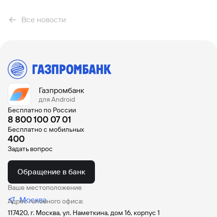
сайту
Вклады
Брокер-
Федеральный
обслуживания
клиент
закон №115-
юридических
Вклады
Все новости
ФЗ
лиц
Дистанционные
сервисы
Как не
Документы
попасться
для
мошенникам?
открытия
Стать
счета
клиентом
Газпромбанка
Помощь по
Газпромбанк
онлайн
действующему
для Android
Быстрый
кредиту
Бесплатно по России
поиск
8 800 100 07 01
Открытый
по
API
Бесплатно с мобильных
Оформить
сайту
400
курсов
страхование
валют и
Задать вопрос
карты
Вклады
металлов
онлайн
Обращение в банк
Оператор
Быстрый
Ваше местоположение
электронных
поиск
денежных
Москва
Адрес головного офиса:
по
средств
117420, г. Москва, ул. Наметкина, дом 16, корпус 1
сайту