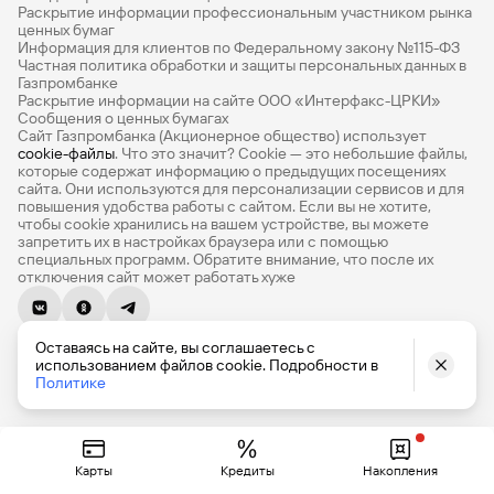
Раскрытие информации профессиональным участником рынка
Все накопительные счета
ценных бумаг
Информация для клиентов по Федеральному закону №115-ФЗ
Банковские вклады на 3 месяца
Частная политика обработки и защиты персональных данных в
Газпромбанке
Раскрытие информации на сайте ООО «Интерфакс-ЦРКИ»
Вклады с высоким процентом
Сообщения о ценных бумагах
Сайт Газпромбанка (Акционерное общество) использует
Калькулятор вкладов
cookie-файлы
. Что это значит? Сookie — это небольшие файлы,
которые содержат информацию о предыдущих посещениях
Виртуальные карты
сайта. Они используются для персонализации сервисов и для
повышения удобства работы с сайтом. Если вы не хотите,
Премиум
чтобы сookie хранились на вашем устройстве, вы можете
запретить их в настройках браузера или с помощью
специальных программ. Обратите внимание, что после их
Private
отключения сайт может работать хуже
РКО
© 1990-2026, Банк ГПБ (АО) Генеральная лицензия Банка
ВЭД
Оставаясь на сайте, вы соглашаетесь с
России № 354
использованием файлов cookie. Подробности в
English version
Депозиты для бизнеса
Политике
Эквайринг
Кредитные карты
Карты
Кредиты
Накопления