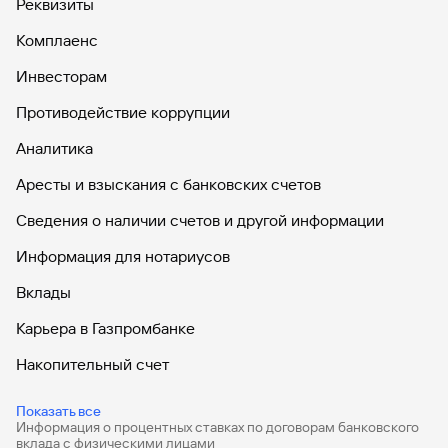
Реквизиты
Комплаенс
Инвесторам
Противодействие коррупции
Аналитика
Аресты и взыскания с банковских счетов
Сведения о наличии счетов и другой информации
Информация для нотариусов
Вклады
Карьера в Газпромбанке
Накопительный счет
Дебетовые карты
Показать все
Информация о процентных ставках по договорам банковского
Дебетовые карты с бесплатным обслуживанием
вклада с физическими лицами