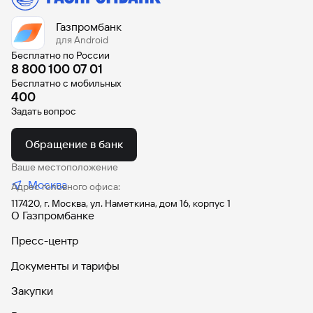
Вклады
Газпромбанк
Быстрый
для Android
поиск
Бесплатно по России
по
8 800 100 07 01
сайту
Бесплатно с мобильных
400
Вклады
Задать вопрос
Обращение в банк
Ваше местоположение
Москва
Адрес головного офиса:
117420, г. Москва, ул. Наметкина, дом 16, корпус 1
О Газпромбанке
Пресс-центр
Документы и тарифы
Закупки