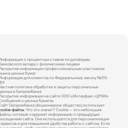
Ваш
персональный
брокер
Газпромбанк
Мобайл
Мобильный
оператор
Информация о процентных ставках по договорам
банковского вклада с физическими лицами
Раскрытие информации профессиональным участником
рынка ценных бумаг
Информация для клиентов по Федеральному закону №115-
ФЗ
Частная политика обработки и защиты персональных
данных в Газпромбанке
Раскрытие информации на сайте ООО «Интерфакс-ЦРКИ»
Сообщения о ценных бумагах
Сайт Газпромбанка (Акционерное общество) использует
cookie-файлы
. Что это значит? Сookie — это небольшие
файлы, которые содержат информацию о предыдущих
посещениях сайта. Они используются для персонализации
сервисов и для повышения удобства работы с сайтом. Если