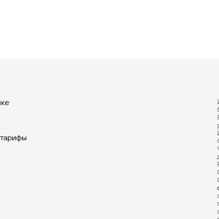
нке
 тарифы