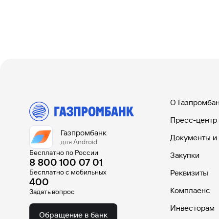
#МЕГАИГРОК
Инфраструктура и ГЧП
Газпромбанк.Тех
Карьера в ИТ большого банка
Gazprom Pay
Платежи в одно касание
О Газпромба
Пресс-центр
GorodPay
Газпромбанк
Приложение для пассажиров
Документы и
для Android
Бесплатно по России
Закупки
8 800 100 07 01
Бесплатно с мобильных
Реквизиты
400
Комплаенс
Задать вопрос
Инвесторам
Обращение в банк