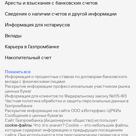
Аресты и взыскания с банковских счетов
Сведения о наличии счетов и другой информации
Информация для нотариусов
Вклады
Карьера в Газпромбанке
Накопительный счет
Дебетовые карты
Показать все
Информация о процентных ставках по договорам банковского
Дебетовые карты с бесплатным обслуживанием
вклада с физическими лицами
Раскрытие информации профессиональным участником рынка
Все накопительные счета
ценных бумаг
Информация для клиентов по Федеральному закону №115-ФЗ
Банковские вклады на 3 месяца
Частная политика обработки и защиты персональных данных в
Газпромбанке
Раскрытие информации на сайте ООО «Интерфакс-ЦРКИ»
Вклады с высоким процентом
Сообщения о ценных бумагах
Сайт Газпромбанка (Акционерное общество) использует
Калькулятор вкладов
cookie-файлы
. Что это значит? Сookie — это небольшие файлы,
которые содержат информацию о предыдущих посещениях
Виртуальные карты
сайта. Они используются для персонализации сервисов и для