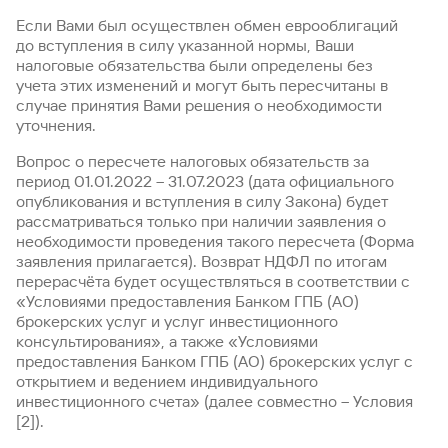
быть
специальные
сайту
сервисы
по
Отчет о
инкассация
оплата
полезно
Отделения
Открыть
Если Вами был осуществлен обмен еврооблигаций
Отчет о
предложения
«Копии
сайту
кредитной
с Moniron
таможенных
банка
брокерский
до вступления в силу указанной нормы, Ваши
кредитной
Кредитный
Gazprom
Вклады
документов»
истории
платежей
Часто
счет
истории
рейтинг
Pay
налоговые обязательства были определены без
и «Справки»
Вклады
Газпром
задаваемые
Онлайн-
учета этих изменений и могут быть пересчитаны в
Банкоматы
Бонус
вопросы
Станьте
касса 3 в 1 с
случае принятия Вами решения о необходимости
Брокерское
Кредитный
Отчет о
Интернет-
«Плюс»
Быстрый
партнером
эквайрингом
уточнения.
обслуживание
Быстрый
помощник
кредитной
банк
поиск
Калькулятор
Курсы
истории
поиск
по
Может
Вопрос о пересчете налоговых обязательств за
Информация
вкладов
валют
по
Инвестиционные
Мобильное
сайту
быть
для
период 01.01.2022 – 31.07.2023 (дата официального
Быстрый
сайту
Быстрый
продукты
Станьте
приложение
полезно
держателей
опубликования и вступления в силу Закона) будет
поиск
доверительного
поиск
Вклады
партнером
карт
рассматриваться только при наличии заявления о
по
Быстрый
Вклады
управления
по
115-ФЗ
необходимости проведения такого пересчета (Форма
сайту
GPB-
поиск
сайту
Партнерам
для
заявления прилагается). Возврат НДФЛ по итогам
i-
по
Дополнительная
малого
Вклады
Налоговый
перерасчёта будет осуществляться в соответствии с
Trade
сайту
карта-стикер
Вклады
Информация
бизнеса
вычет
«Условиями предоставления Банком ГПБ (АО)
для
Вклады
брокерских услуг и услуг инвестиционного
партнеров
GorodPay
Банки-
115-ФЗ
консультирования», а также «Условиями
партнеры
Быстрый
для
предоставления Банком ГПБ (АО) брокерских услуг с
Открыть
поиск
среднего
открытием и ведением индивидуального
Быстрый
брокерский
Gazprom
бизнеса
по
инвестиционного счета» (далее совместно – Условия
поиск
счет
Pay
сайту
[2]).
по
Офисы