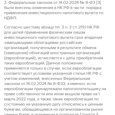
сайту
Вклады
2. Федеральным законом от 14.02.2024 № 8-ФЗ [3]
Брокер-
Федеральный
обслуживания
были внесены изменения в НК РФ в части порядка
клиент
закон №115-
юридических
Вклады
применения инвестиционного налогового вычета по
ФЗ
лиц
НДФЛ:
Дистанционные
сервисы
Как не
Документы
Согласно шестому абзацу пп. 3 п. 2 ст. 219.1 НК РФ
попасться
для
для целей применения физическим лицом
мошенникам?
открытия
Стать
инвестиционного налогового вычета срок владения
счета
клиентом
замещающими облигациями российских
Газпромбанка
организаций, полученными в результате обмена
Помощь по
онлайн
действующему
(замещения) облигаций иностранных организаций
Быстрый
кредиту
(еврооблигаций), исчисляется с даты приобретения
поиск
таких еврооблигаций. Данное положение
Открытый
по
применяется только в случае, если еврооблигации
API
Оформить
сайту
соответствуют условиям указанной статьи НК РФ с
курсов
страхование
учетом изменений, внесенных Федеральным
валют и
карты
Вклады
металлов
законом от 14.02.2024 № 8-ФЗ3, а именно: если
онлайн
еврооблигации принадлежали налогоплательщику на
праве собственности или ином вещном праве на 1
Оператор
марта 2022 года, а также такие еврооблигации по
Быстрый
электронных
состоянию на указанную дату относились к ценным
поиск
денежных
бумагам, обращающимся на организованном рынке
по
средств
ценных бумаг и указанным в подпункте 1 пункта 3
сайту