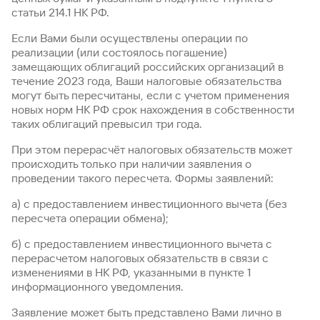
статьи 214.1 НК РФ.
Вклады
Быстрый
Если Вами были осуществлены операции по
поиск
реализации (или состоялось погашение)
по
замещающих облигаций российских организаций в
сайту
течение 2023 года, Ваши налоговые обязательства
могут быть пересчитаны, если с учетом применения
Вклады
новых норм НК РФ срок нахождения в собственности
таких облигаций превысил три года.
При этом перерасчёт налоговых обязательств может
происходить только при наличии заявления о
проведении такого пересчета. Формы заявлений:
а) с предоставлением инвестиционного вычета (без
пересчета операции обмена);
б) с предоставлением инвестиционного вычета с
перерасчетом налоговых обязательств в связи с
изменениями в НК РФ, указанными в пункте 1
информационного уведомления.
Заявление может быть представлено Вами лично в