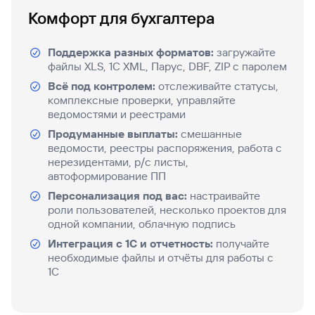
Комфорт для бухгалтера
Вклады
Быстрый
поиск
Поддержка разных форматов:
загружайте
по
файлы XLS, 1С XML, Парус, DBF, ZIP с паролем
сайту
Всё под контролем:
отслеживайте статусы,
Вклады
комплексные проверки, управляйте
ведомостями и реестрами
Продуманные выплаты:
смешанные
ведомости, реестры распоряжения, работа с
нерезидентами, р/с листы,
автоформирование ПП
Персонализация под вас:
настраивайте
роли пользователей, несколько проектов для
одной компании, облачную подпись
Интеграция с 1С и отчетность:
получайте
необходимые файлы и отчёты для работы с
1С