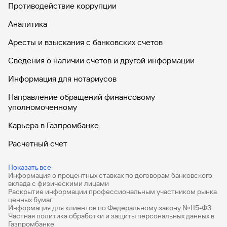
Противодействие коррупции
Аналитика
Аресты и взыскания с банковских счетов
Сведения о наличии счетов и другой информации
Информация для нотариусов
Направление обращений финансовому
уполномоченному
Карьера в Газпромбанке
Расчетный счет
ВЭД
Показать все
Информация о процентных ставках по договорам банковского
Депозиты для бизнеса
вклада с физическими лицами
Раскрытие информации профессиональным участником рынка
Эквайринг
ценных бумаг
Информация для клиентов по Федеральному закону №115-ФЗ
Кредиты для бизнеса
Частная политика обработки и защиты персональных данных в
Газпромбанке