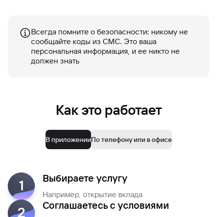
сайту
Вклады
Брокер-
Федеральный
обслуживания
клиент
закон №115-
юридических
Вклады
ФЗ
лиц
Всегда помните о безопасности: никому не
Дистанционные
сообщайте коды из СМС. Это ваша
сервисы
Как не
Документы
персональная информация, и ее никто не
попасться
для
должен знать
мошенникам?
открытия
Стать
счета
клиентом
Газпромбанка
Помощь по
онлайн
действующему
Быстрый
Как это работает
кредиту
поиск
Открытый
по
API
Оформить
сайту
курсов
страхование
В приложении
По телефону или в офисе
валют и
карты
Вклады
металлов
онлайн
Выбираете услугу
Оператор
1
Быстрый
электронных
Например, открытие вклада
поиск
денежных
Соглашаетесь с условиями
по
средств
2
сайту