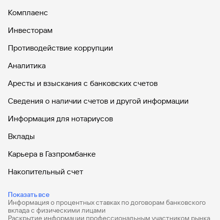
Комплаенс
Инвесторам
Противодействие коррупции
Аналитика
Аресты и взыскания с банковских счетов
Сведения о наличии счетов и другой информации
Информация для нотариусов
Вклады
Карьера в Газпромбанке
Накопительный счет
Дебетовые карты
Показать все
Информация о процентных ставках по договорам банковского
Дебетовые карты с бесплатным обслуживанием
вклада с физическими лицами
Раскрытие информации профессиональным участником рынка