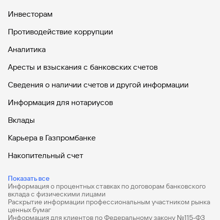
Инвесторам
Противодействие коррупции
Аналитика
Аресты и взыскания с банковских счетов
Сведения о наличии счетов и другой информации
Информация для нотариусов
Вклады
Карьера в Газпромбанке
Накопительный счет
Дебетовые карты
Показать все
Информация о процентных ставках по договорам банковского
Дебетовые карты с бесплатным обслуживанием
вклада с физическими лицами
Раскрытие информации профессиональным участником рынка
Все накопительные счета
ценных бумаг
Информация для клиентов по Федеральному закону №115-ФЗ