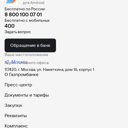
для Android
Вклады
Бесплатно по России
Быстрый
8 800 100 07 01
поиск
Бесплатно с мобильных
по
400
сайту
Задать вопрос
Вклады
Обращение в банк
Ваше местоположение
Москва
Адрес головного офиса:
117420, г. Москва, ул. Наметкина, дом 16, корпус 1
О Газпромбанке
Пресс-центр
Документы и тарифы
Закупки
Реквизиты
Комплаенс