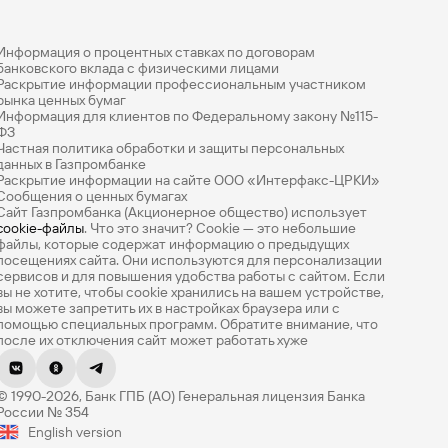
Информация о процентных ставках по договорам
банковского вклада с физическими лицами
Раскрытие информации профессиональным участником
рынка ценных бумаг
Информация для клиентов по Федеральному закону №115-
ФЗ
Частная политика обработки и защиты персональных
данных в Газпромбанке
Раскрытие информации на сайте ООО «Интерфакс-ЦРКИ»
Сообщения о ценных бумагах
Сайт Газпромбанка (Акционерное общество) использует
cookie-файлы
. Что это значит? Сookie — это небольшие
файлы, которые содержат информацию о предыдущих
посещениях сайта. Они используются для персонализации
сервисов и для повышения удобства работы с сайтом. Если
вы не хотите, чтобы сookie хранились на вашем устройстве,
вы можете запретить их в настройках браузера или с
помощью специальных программ. Обратите внимание, что
после их отключения сайт может работать хуже
Оцените эту страницу
© 1990-2026, Банк ГПБ (АО) Генеральная лицензия Банка
Насколько легко вам было найти нужную
России № 354
информацию? Оцените по 5-балльной шкале.
English version