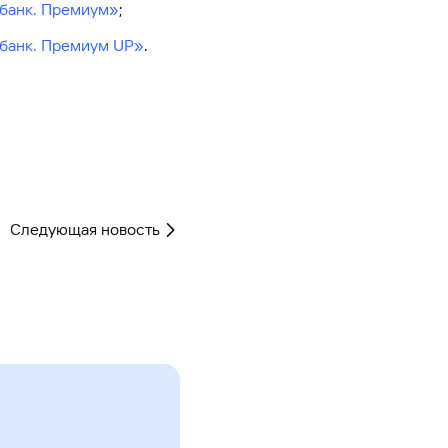
мбанк. Премиум»
;
Ваш
персональный
мбанк. Премиум UP»
.
брокер
Газпромбанк
Мобайл
Мобильный
оператор
Следующая новость