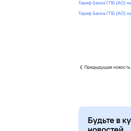
Тариф Банка ГПБ (АО) 
#МЕГАИГРОК
Инфраструктура и ГЧП
Тариф Банка ГПБ (АО) 
Газпромбанк.Тех
Карьера в ИТ большого банка
Gazprom Pay
Платежи в одно касание
Предыдущая новость
GorodPay
Приложение для пассажиров
Будьте в к
новостей