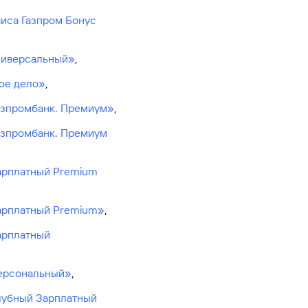
Ваш
виса Газпром Бонус
персональный
брокер
Газпромбанк
Универсальный»
,
Мобайл
Мое дело»
,
Мобильный
оператор
Газпромбанк. Премиум»
,
азпромбанк. Премиум
Зарплатный Premium
Зарплатный Premium»
,
арплатный
Персональный»
,
Клубный Зарплатный