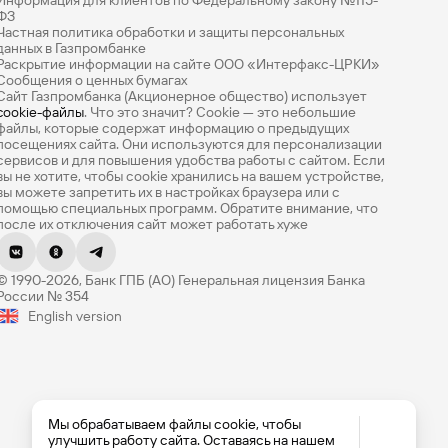
Информация для клиентов по Федеральному закону №115-
ФЗ
Частная политика обработки и защиты персональных
данных в Газпромбанке
Раскрытие информации на сайте ООО «Интерфакс-ЦРКИ»
Сообщения о ценных бумагах
Сайт Газпромбанка (Акционерное общество) использует
cookie-файлы
. Что это значит? Сookie — это небольшие
файлы, которые содержат информацию о предыдущих
посещениях сайта. Они используются для персонализации
сервисов и для повышения удобства работы с сайтом. Если
вы не хотите, чтобы сookie хранились на вашем устройстве,
вы можете запретить их в настройках браузера или с
помощью специальных программ. Обратите внимание, что
после их отключения сайт может работать хуже
Оцените эту страницу
© 1990-2026, Банк ГПБ (АО) Генеральная лицензия Банка
Насколько легко вам было найти нужную
России № 354
информацию? Оцените по 5-балльной шкале.
English version
Мы обрабатываем файлы cookie, чтобы
улучшить работу сайта. Оставаясь на нашем