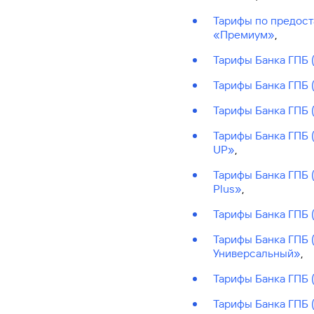
#МЕГАИГРОК
Тарифы по предост
Инфраструктура и ГЧП
«Премиум»
,
Тарифы Банка ГПБ 
Газпромбанк.Тех
Карьера в ИТ большого банка
Тарифы Банка ГПБ 
Тарифы Банка ГПБ 
Gazprom Pay
Тарифы Банка ГПБ 
Платежи в одно касание
UP»
,
Тарифы Банка ГПБ 
GorodPay
Plus»
,
Приложение для пассажиров
Тарифы Банка ГПБ 
Тарифы Банка ГПБ 
Универсальный»
,
Тарифы Банка ГПБ 
Тарифы Банка ГПБ 