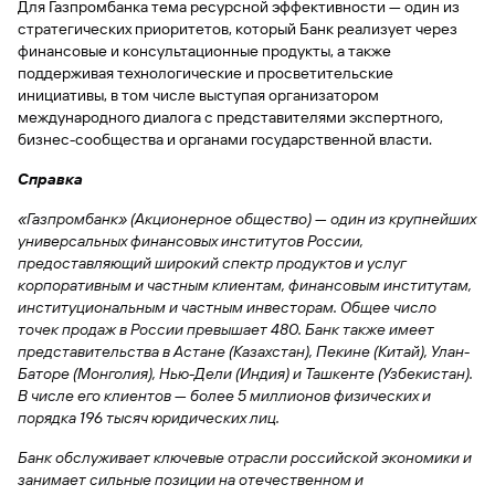
сайту
Вклады
Для Газпромбанка тема ресурсной эффективности — один из
Брокер-
Федеральный
обслуживания
стратегических приоритетов, который Банк реализует через
клиент
закон №115-
юридических
Вклады
финансовые и консультационные продукты, а также
ФЗ
лиц
поддерживая технологические и просветительские
Дистанционные
инициативы, в том числе выступая организатором
сервисы
Как не
Документы
международного диалога с представителями экспертного,
попасться
для
бизнес-сообщества и органами государственной власти.
мошенникам?
открытия
Стать
счета
Справка
клиентом
Газпромбанка
Помощь по
«Газпромбанк» (Акционерное общество) — один из крупнейших
онлайн
действующему
Быстрый
универсальных финансовых институтов России,
кредиту
поиск
предоставляющий широкий спектр продуктов и услуг
Открытый
по
корпоративным и частным клиентам, финансовым институтам,
API
Оформить
сайту
институциональным и частным инвесторам. Общее число
курсов
страхование
точек продаж в России превышает 480. Банк также имеет
валют и
карты
Вклады
представительства в Астане (Казахстан), Пекине (Китай), Улан-
металлов
онлайн
Баторе (Монголия), Нью-Дели (Индия) и Ташкенте (Узбекистан).
В числе его клиентов — более 5 миллионов физических и
Оператор
порядка 196 тысяч юридических лиц.
Быстрый
электронных
поиск
денежных
Банк обслуживает ключевые отрасли российской экономики и
по
средств
занимает сильные позиции на отечественном и
сайту