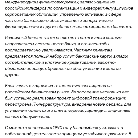
международном финансовых рынках, являясь одним из
российских лидеров по организации и андеррайтингу выпусков
Вклады
Быстрый
корпоративных облигаций, управлению активами, в сфере
поиск
частного банковского обслуживания, корпоративного
по
финансирования и других областях инвестиционного банкинга.
сайту
Розничный бизнес также является стратегически важным
Вклады
направлением деятельности банка, и его масштабы
последовательно увеличиваются. Частным клиентам
предлагается полный набор услуг: банковские карты, вклады,
потребительское и ипотечное кредитование, валютно-
обменные операции, брокерское обслуживание и многое
другое.
Банк является одним из технологических лидеров на
российском финансовом рынке. За последние несколько лет
был успешно реализован проект цифровой трансформации:
перестроена IT-инфраструктура, внедрены новые сервисы для
улучшения клиентского опыта, перезапущены дистанционные
каналы обслуживания.
С момента основания в 1990 году Газпромбанк учитывает в
собственной деятельности принципы устойчивого развития. В