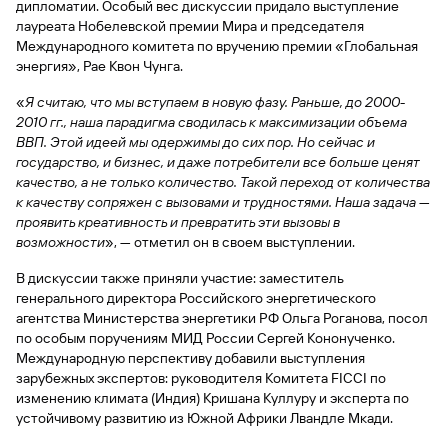
быть
дипломатии. Особый вес дискуссии придало выступление
специальные
сайту
сервисы
по
Отчет о
инкассация
оплата
полезно
Отделения
Открыть
Отчет о
лауреата Нобелевской премии Мира и председателя
предложения
«Копии
сайту
кредитной
с Moniron
таможенных
банка
брокерский
кредитной
Кредитный
Gazprom
Вклады
Международного комитета по вручению премии «Глобальная
документов»
истории
платежей
Часто
счет
истории
рейтинг
Pay
энергия», Рае Квон Чунга.
и «Справки»
Вклады
Газпром
задаваемые
Онлайн-
Банкоматы
Бонус
вопросы
Станьте
касса 3 в 1 с
«
Я считаю, что мы вступаем в новую фазу. Раньше, до 2000-
Брокерское
Кредитный
Отчет о
Интернет-
«Плюс»
Быстрый
партнером
эквайрингом
2010 гг., наша парадигма сводилась к максимизации объема
обслуживание
Быстрый
помощник
кредитной
банк
поиск
ВВП. Этой идеей мы одержимы до сих пор. Но сейчас и
Калькулятор
Курсы
истории
поиск
по
Может
Информация
вкладов
валют
государство, и бизнес, и даже потребители все больше ценят
по
Инвестиционные
Мобильное
сайту
быть
для
Быстрый
качество, а не только количество. Такой переход от количества
сайту
Быстрый
продукты
Станьте
приложение
полезно
держателей
поиск
к качеству сопряжен с вызовами и трудностями. Наша задача —
доверительного
поиск
Вклады
партнером
карт
по
проявить креативность и превратить эти вызовы в
Быстрый
Вклады
управления
по
115-ФЗ
сайту
возможности
GPB-
поиск
»,
—
отметил он в своем выступлении.
сайту
Партнерам
для
i-
по
Дополнительная
малого
Вклады
Налоговый
В дискуссии также приняли участие: заместитель
Trade
сайту
карта-стикер
Вклады
Информация
бизнеса
вычет
генерального директора Российского энергетического
для
Вклады
агентства Министерства энергетики РФ Ольга Роганова, посол
партнеров
GorodPay
Банки-
по особым поручениям МИД России Сергей Кононученко.
115-ФЗ
партнеры
Быстрый
Международную перспективу добавили выступления
для
Открыть
поиск
среднего
зарубежных экспертов: руководителя Комитета FICCI по
Быстрый
брокерский
Gazprom
бизнеса
по
изменению климата (Индия) Кришана Куллуру и эксперта по
поиск
счет
Pay
сайту
устойчивому развитию из Южной Африки Лвандле Мкади.
по
Офисы