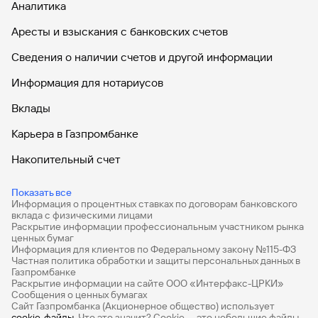
Аналитика
Аресты и взыскания с банковских счетов
Сведения о наличии счетов и другой информации
Информация для нотариусов
Вклады
Карьера в Газпромбанке
Накопительный счет
Дебетовые карты
Показать все
Информация о процентных ставках по договорам банковского
Дебетовые карты с бесплатным обслуживанием
вклада с физическими лицами
Раскрытие информации профессиональным участником рынка
Все накопительные счета
ценных бумаг
Информация для клиентов по Федеральному закону №115-ФЗ
Банковские вклады на 3 месяца
Частная политика обработки и защиты персональных данных в
Газпромбанке
Раскрытие информации на сайте ООО «Интерфакс-ЦРКИ»
Вклады с высоким процентом
Сообщения о ценных бумагах
Сайт Газпромбанка (Акционерное общество) использует
Калькулятор вкладов
cookie-файлы
. Что это значит? Сookie — это небольшие файлы,