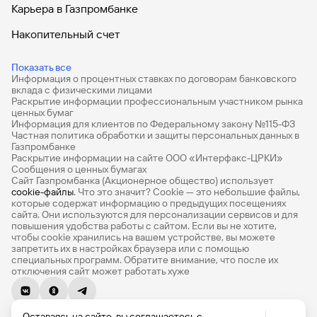
Карьера в Газпромбанке
Накопительный счет
Дебетовые карты
Показать все
Информация о процентных ставках по договорам банковского
Дебетовые карты с бесплатным обслуживанием
вклада с физическими лицами
Раскрытие информации профессиональным участником рынка
Все накопительные счета
ценных бумаг
Информация для клиентов по Федеральному закону №115-ФЗ
Банковские вклады на 3 месяца
Частная политика обработки и защиты персональных данных в
Газпромбанке
Раскрытие информации на сайте ООО «Интерфакс-ЦРКИ»
Вклады с высоким процентом
Сообщения о ценных бумагах
Сайт Газпромбанка (Акционерное общество) использует
Калькулятор вкладов
cookie-файлы
. Что это значит? Сookie — это небольшие файлы,
которые содержат информацию о предыдущих посещениях
Виртуальные карты
сайта. Они используются для персонализации сервисов и для
повышения удобства работы с сайтом. Если вы не хотите,
Премиум
чтобы сookie хранились на вашем устройстве, вы можете
запретить их в настройках браузера или с помощью
специальных программ. Обратите внимание, что после их
Private
отключения сайт может работать хуже
РКО
© 1990-2026, Банк ГПБ (АО) Генеральная лицензия Банка
ВЭД
Оставаясь на сайте, вы соглашаетесь с