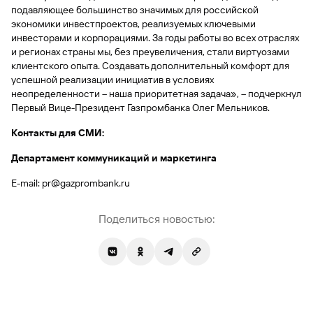
сайту
Вклады
Брокер-
подавляющее большинство значимых для российской
Федеральный
обслуживания
клиент
закон №115-
юридических
экономики инвестпроектов, реализуемых ключевыми
Вклады
ФЗ
лиц
инвесторами и корпорациями. За годы работы во всех отраслях
и регионах страны мы, без преувеличения, стали виртуозами
Дистанционные
клиентского опыта. Создавать дополнительный комфорт для
сервисы
Как не
Документы
успешной реализации инициатив в условиях
попасться
для
неопределенности – наша приоритетная задача», – подчеркнул
мошенникам?
открытия
Стать
Первый Вице-Президент Газпромбанка Олег Мельников.
счета
клиентом
Газпромбанка
Помощь по
Контакты для СМИ:
онлайн
действующему
Быстрый
кредиту
Департамент коммуникаций и маркетинга
поиск
Открытый
по
E-mail: pr@gazprombank.ru
API
Оформить
сайту
курсов
страхование
валют и
карты
Вклады
Поделиться новостью:
металлов
онлайн
Оператор
Быстрый
электронных
поиск
денежных
по
средств
сайту