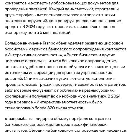
быть
специальные
контрактов и экспертизу обосновывающих документов для
сайту
сервисы
по
Отчет о
инкассация
оплата
полезно
Отделения
Открыть
Отчет о
предложения
«Копии
проведения платежей. Каждый день сметчики, строители и
сайту
кредитной
с Moniron
таможенных
банка
брокерский
кредитной
Кредитный
Gazprom
Вклады
документов»
другие профильные специалисты рассматривают тысячи
истории
платежей
Часто
счет
истории
рейтинг
Pay
и «Справки»
Вклады
платежных поручений, контролируя целевое использование
Газпром
задаваемые
Онлайн-
Банкоматы
средств. В 2024 году в интересах заказчиков Банк провел
Бонус
вопросы
Станьте
касса 3 в 1 с
Брокерское
экспертизу почти 5 млн платежей.
Кредитный
Отчет о
Интернет-
«Плюс»
Быстрый
партнером
эквайрингом
обслуживание
Быстрый
помощник
кредитной
банк
поиск
Калькулятор
Курсы
Большое внимание Газпромбанк уделяет развитию цифровой
истории
поиск
по
Может
Информация
вкладов
валют
экосистемы сервисов банковского сопровождения контрактов.
по
Инвестиционные
Мобильное
сайту
быть
для
Быстрый
«Интерактивная отчетность», «Риски бизнеса» и другие
сайту
Быстрый
продукты
Станьте
приложение
полезно
держателей
поиск
цифровые сервисы, вшитые в банковское сопровождение,
доверительного
поиск
Вклады
партнером
карт
по
Быстрый
Вклады
повышают удобство пользователей услуги и являются ценным
управления
по
115-ФЗ
сайту
GPB-
поиск
источником информации для принятия управленческих
сайту
Партнерам
для
i-
по
Дополнительная
решений. С ними заказчики уточняют статус исполнения
малого
Вклады
Налоговый
Trade
сайту
карта-стикер
Вклады
проекта, снижают риски, проверяют надежность контрагентов,
Информация
бизнеса
вычет
заблаговременно узнают о проблемах на разных уровнях
для
Вклады
кооперации и получают всю необходимую аналитику. В 2024
партнеров
GorodPay
Банки-
115-ФЗ
году в сервисе «Интерактивная отчетность» было
партнеры
Быстрый
для
сгенерировано более 320 тысяч отчетов.
Открыть
поиск
среднего
Быстрый
брокерский
Gazprom
бизнеса
по
«Газпромбанк – лидер по объему портфеля контрактов
поиск
счет
Pay
сайту
банковского сопровождения среди всех финансовых
по
институтов. Сегодня на банковском сопровождении находится
Офисы