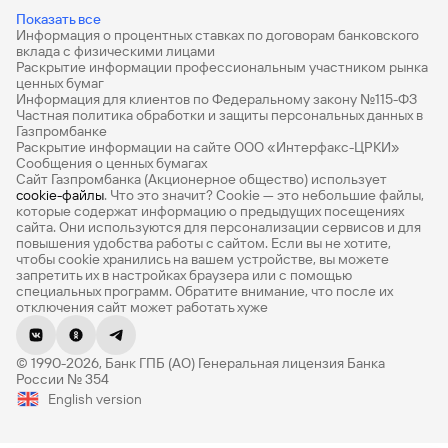
Дебетовые карты
Показать все
Информация о процентных ставках по договорам банковского
Дебетовые карты с бесплатным обслуживанием
вклада с физическими лицами
Раскрытие информации профессиональным участником рынка
Все накопительные счета
ценных бумаг
Информация для клиентов по Федеральному закону №115-ФЗ
Банковские вклады на 3 месяца
Частная политика обработки и защиты персональных данных в
Газпромбанке
Раскрытие информации на сайте ООО «Интерфакс-ЦРКИ»
Вклады с высоким процентом
Сообщения о ценных бумагах
Сайт Газпромбанка (Акционерное общество) использует
Калькулятор вкладов
cookie-файлы
. Что это значит? Сookie — это небольшие файлы,
которые содержат информацию о предыдущих посещениях
Виртуальные карты
сайта. Они используются для персонализации сервисов и для
повышения удобства работы с сайтом. Если вы не хотите,
Премиум
чтобы сookie хранились на вашем устройстве, вы можете
запретить их в настройках браузера или с помощью
специальных программ. Обратите внимание, что после их
Private
отключения сайт может работать хуже
РКО
© 1990-2026, Банк ГПБ (АО) Генеральная лицензия Банка
ВЭД
России № 354
English version
Депозиты для бизнеса
Эквайринг