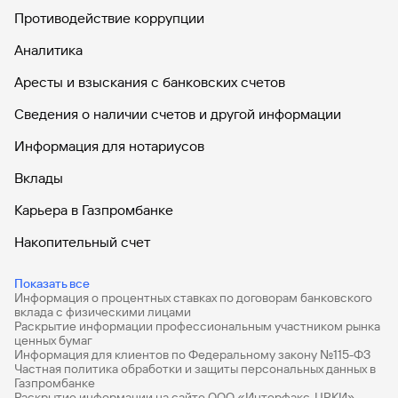
Противодействие коррупции
Аналитика
Аресты и взыскания с банковских счетов
Сведения о наличии счетов и другой информации
Информация для нотариусов
Вклады
Карьера в Газпромбанке
Накопительный счет
Дебетовые карты
Показать все
Информация о процентных ставках по договорам банковского
Дебетовые карты с бесплатным обслуживанием
вклада с физическими лицами
Раскрытие информации профессиональным участником рынка
Все накопительные счета
ценных бумаг
Информация для клиентов по Федеральному закону №115-ФЗ
Банковские вклады на 3 месяца
Частная политика обработки и защиты персональных данных в
Газпромбанке
Раскрытие информации на сайте ООО «Интерфакс-ЦРКИ»