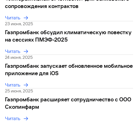
сайту
Вклады
Брокер-
Федеральный
обслуживания
сопровождения контрактов
клиент
закон №115-
юридических
Вклады
ФЗ
лиц
Читать
23 июня, 2025
Дистанционные
сервисы
Как не
Документы
Газпромбанк обсудил климатическую повестку
попасться
для
на сессиях ПМЭФ-2025
мошенникам?
открытия
Стать
счета
клиентом
Читать
Газпромбанка
Помощь по
24 июня, 2025
онлайн
действующему
Газпромбанк запускает обновленное мобильное
Быстрый
кредиту
приложение для iOS
поиск
Открытый
по
API
Оформить
Читать
сайту
курсов
страхование
25 июня, 2025
валют и
карты
Вклады
Газпромбанк расширяет сотрудничество с ООО
металлов
онлайн
Скопинфарм
Оператор
Читать
Быстрый
электронных
поиск
денежных
по
средств
сайту