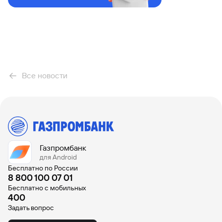
Вклады
Быстрый
поиск
по
сайту
Вклады
Все новости
Газпромбанк
для Android
Бесплатно по России
8 800 100 07 01
Бесплатно с мобильных
400
Задать вопрос