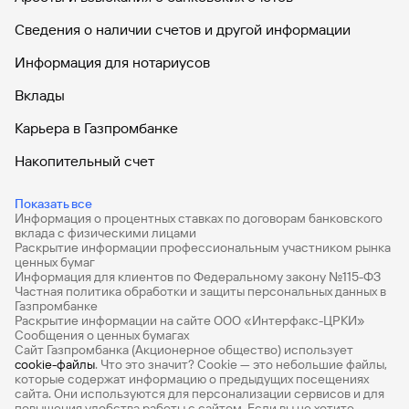
Сведения о наличии счетов и другой информации
Информация для нотариусов
Вклады
Карьера в Газпромбанке
Накопительный счет
Дебетовые карты
Показать все
Информация о процентных ставках по договорам банковского
Дебетовые карты с бесплатным обслуживанием
вклада с физическими лицами
Раскрытие информации профессиональным участником рынка
Все накопительные счета
ценных бумаг
Информация для клиентов по Федеральному закону №115-ФЗ
Банковские вклады на 3 месяца
Частная политика обработки и защиты персональных данных в
Газпромбанке
Раскрытие информации на сайте ООО «Интерфакс-ЦРКИ»
Вклады с высоким процентом
Сообщения о ценных бумагах
Сайт Газпромбанка (Акционерное общество) использует
Калькулятор вкладов
cookie-файлы
. Что это значит? Сookie — это небольшие файлы,
которые содержат информацию о предыдущих посещениях
Виртуальные карты
сайта. Они используются для персонализации сервисов и для
повышения удобства работы с сайтом. Если вы не хотите,