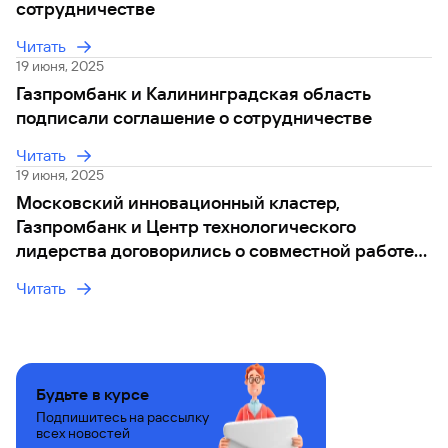
сайту
Вклады
сотрудничестве
Брокер-
Федеральный
обслуживания
клиент
закон №115-
юридических
Вклады
Читать
ФЗ
лиц
19 июня, 2025
Дистанционные
Газпромбанк и Калининградская область
сервисы
Как не
Документы
подписали соглашение о сотрудничестве
попасться
для
мошенникам?
открытия
Стать
Читать
счета
клиентом
19 июня, 2025
Газпромбанка
Помощь по
Московский инновационный кластер,
онлайн
действующему
Быстрый
кредиту
Газпромбанк и Центр технологического
поиск
Открытый
лидерства договорились о совместной работе
по
API
Оформить
по стимулированию инвестиций в НИОКР
сайту
курсов
Читать
страхование
валют и
карты
Вклады
металлов
онлайн
Оператор
Быстрый
электронных
Будьте в курсе
поиск
денежных
Подпишитесь на рассылку
по
средств
всех новостей
сайту