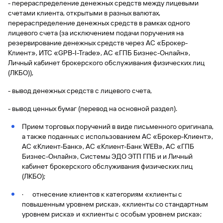
сайту
Вклады
- перераспределение денежных средств между лицевыми
Брокер-
Федеральный
обслуживания
счетами клиента, открытыми в разных валютах,
клиент
закон №115-
юридических
Вклады
перераспределение денежных средств в рамках одного
ФЗ
лиц
лицевого счета (за исключением подачи поручения на
Дистанционные
резервирование денежных средств через АС «Брокер-
сервисы
Как не
Документы
Клиент», ИТС «GPB-I-Trade», АС «ГПБ Бизнес-Онлайн»,
попасться
для
Личный кабинет брокерского обслуживания физических лиц
мошенникам?
открытия
Стать
(ЛКБО)),
счета
клиентом
Газпромбанка
- вывод денежных средств с лицевого счета,
Помощь по
онлайн
действующему
Быстрый
- вывод ценных бумаг (перевод на основной раздел).
кредиту
поиск
Открытый
Прием торговых поручений в виде письменного оригинала,
по
API
Оформить
а также поданных с использованием АС «Брокер-Клиент»,
сайту
курсов
страхование
АС «Клиент-Банк», АС «Клиент-Банк WEB», АС «ГПБ
валют и
карты
Вклады
Бизнес-Онлайн», Системы ЭДО ЭТП ГПБ и и Личный
металлов
онлайн
кабинет брокерского обслуживания физических лиц
(ЛКБО);
Оператор
Быстрый
· отнесение клиентов к категориям «клиенты с
электронных
поиск
повышенным уровнем риска», «клиенты со стандартным
денежных
по
средств
уровнем риска» и «клиенты с особым уровнем риска»;
сайту