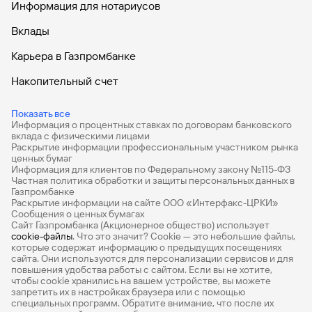
Информация для нотариусов
Вклады
Карьера в Газпромбанке
Накопительный счет
Дебетовые карты
Показать все
Информация о процентных ставках по договорам банковского
Дебетовые карты с бесплатным обслуживанием
вклада с физическими лицами
Раскрытие информации профессиональным участником рынка
Все накопительные счета
ценных бумаг
Информация для клиентов по Федеральному закону №115-ФЗ
Банковские вклады на 3 месяца
Частная политика обработки и защиты персональных данных в
Газпромбанке
Раскрытие информации на сайте ООО «Интерфакс-ЦРКИ»
Вклады с высоким процентом
Сообщения о ценных бумагах
Сайт Газпромбанка (Акционерное общество) использует
Калькулятор вкладов
cookie-файлы
. Что это значит? Сookie — это небольшие файлы,
которые содержат информацию о предыдущих посещениях
Виртуальные карты
сайта. Они используются для персонализации сервисов и для
повышения удобства работы с сайтом. Если вы не хотите,
Премиум
чтобы сookie хранились на вашем устройстве, вы можете
запретить их в настройках браузера или с помощью
специальных программ. Обратите внимание, что после их
Private