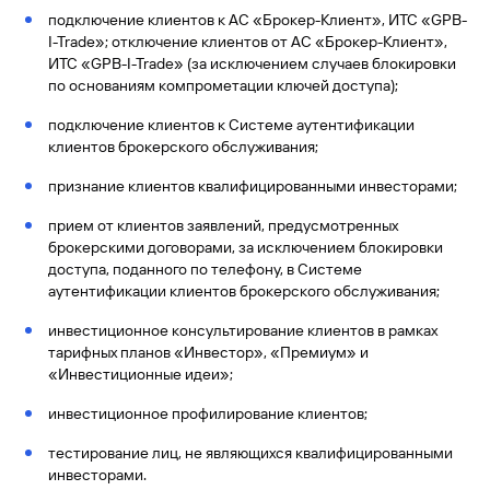
подключение клиентов к АС «Брокер-Клиент», ИТС «GPB-
Вклады
I-Trade»; отключение клиентов от АС «Брокер-Клиент»,
Быстрый
ИТС «GPB-I-Trade» (за исключением случаев блокировки
поиск
по основаниям компрометации ключей доступа);
по
сайту
подключение клиентов к Системе аутентификации
клиентов брокерского обслуживания;
Вклады
признание клиентов квалифицированными инвесторами;
прием от клиентов заявлений, предусмотренных
брокерскими договорами, за исключением блокировки
доступа, поданного по телефону, в Системе
аутентификации клиентов брокерского обслуживания;
инвестиционное консультирование клиентов в рамках
тарифных планов «Инвестор», «Премиум» и
«Инвестиционные идеи»;
инвестиционное профилирование клиентов;
тестирование лиц, не являющихся квалифицированными
инвесторами.