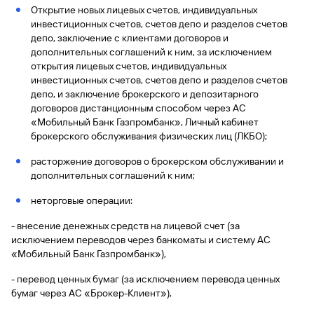
быть
специальные
сайту
сервисы
по
Открытие новых лицевых счетов, индивидуальных
Отчет о
инкассация
оплата
полезно
Отделения
Открыть
Отчет о
предложения
«Копии
сайту
инвестиционных счетов, счетов депо и разделов счетов
кредитной
с Moniron
таможенных
банка
брокерский
кредитной
Кредитный
Gazprom
Вклады
документов»
истории
депо, заключение с клиентами договоров и
платежей
Часто
счет
истории
рейтинг
Pay
и «Справки»
Вклады
дополнительных соглашений к ним, за исключением
Газпром
задаваемые
Онлайн-
Банкоматы
Бонус
открытия лицевых счетов, индивидуальных
вопросы
Станьте
касса 3 в 1 с
Брокерское
Кредитный
Отчет о
Интернет-
«Плюс»
инвестиционных счетов, счетов депо и разделов счетов
Быстрый
партнером
эквайрингом
обслуживание
Быстрый
помощник
кредитной
банк
депо, и заключение брокерского и депозитарного
поиск
Калькулятор
Курсы
истории
поиск
договоров дистанционным способом через АС
по
Может
Информация
вкладов
валют
по
Инвестиционные
«Мобильный Банк Газпромбанк», Личный кабинет
Мобильное
сайту
быть
для
Быстрый
сайту
Быстрый
продукты
брокерского обслуживания физических лиц (ЛКБО);
Станьте
приложение
полезно
держателей
поиск
доверительного
поиск
Вклады
партнером
карт
по
Быстрый
Вклады
управления
по
расторжение договоров о брокерском обслуживании и
115-ФЗ
сайту
GPB-
поиск
сайту
дополнительных соглашений к ним;
Партнерам
для
i-
по
Дополнительная
малого
Вклады
Налоговый
Trade
сайту
карта-стикер
Вклады
неторговые операции:
Информация
бизнеса
вычет
для
Вклады
- внесение денежных средств на лицевой счет (за
партнеров
GorodPay
Банки-
115-ФЗ
исключением переводов через банкоматы и систему АС
партнеры
Быстрый
для
«Мобильный Банк Газпромбанк»),
Открыть
поиск
среднего
Быстрый
брокерский
Gazprom
бизнеса
по
- перевод ценных бумаг (за исключением перевода ценных
поиск
счет
Pay
сайту
бумаг через АС «Брокер-Клиент»),
по
Офисы