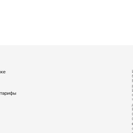
нке
 тарифы