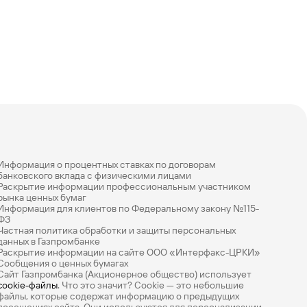
Информация о процентных ставках по договорам
банковского вклада с физическими лицами
Раскрытие информации профессиональным участником
рынка ценных бумаг
Информация для клиентов по Федеральному закону №115-
ФЗ
Частная политика обработки и защиты персональных
данных в Газпромбанке
Раскрытие информации на сайте ООО «Интерфакс-ЦРКИ»
Сообщения о ценных бумагах
Сайт Газпромбанка (Акционерное общество) использует
cookie-файлы
. Что это значит? Сookie — это небольшие
файлы, которые содержат информацию о предыдущих