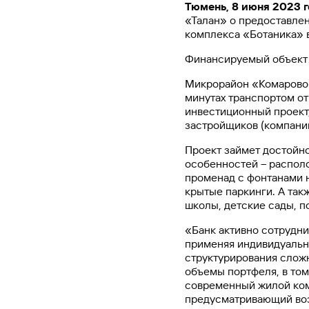
Тюмень, 8 июня 2023 
#МЕГАИГРОК
«Талан» о предоставлен
Инфраструктура и ГЧП
комплекса «Ботаника» в
Финансируемый объект 
Газпромбанк.Тех
Карьера в ИТ большого банка
Микрорайон «Комарово 
минутах транспортом от
инвестиционный проект,
Gazprom Pay
застройщиков (компании
Платежи в одно касание
Проект займет достойно
особенностей – распол
променад с фонтанами н
GorodPay
крытые паркинги. А так
Приложение для пассажиров
школы, детские сады, 
«Банк активно сотрудни
применяя индивидуальн
структурирования слож
объемы портфеля, в том
современный жилой ком
предусматривающий воз