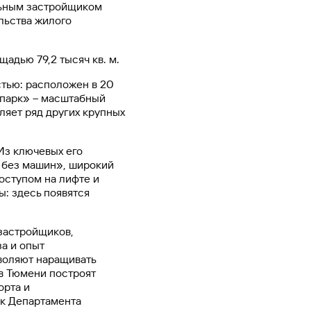
льным застройщиком
Ваш
льства жилого
персональный
брокер
Газпромбанк
дью 79,2 тысяч кв. м.
Мобайл
тью: расположен в 20
Мобильный
о парк» – масштабный
оператор
ляет ряд других крупных
Из ключевых его
 без машин», широкий
оступом на лифте и
: здесь появятся
застройщиков,
а и опыт
воляют наращивать
 в Тюмени построят
орта и
к Департамента