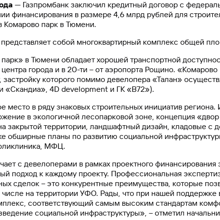
года
— Газпромбанк заключил кредитный договор с федера
ии финансирования в размере 4,6 млрд рублей для строите
 Комарово парк в Тюмени.
представляет собой многоквартирный комплекс общей площа
парк» в Тюмени обладает хорошей транспортной доступнос
 центра города и в 20-ти – от аэропорта Рощино. «Комаров
 застройку которого помимо девелопера «Талан» осуществ
 «Скандиа», 4D development и ГК «B72»).
е место в ряду знаковых строительных инициатив региона. 
ожение в экологичной лесопарковой зоне, концепция «двор
а закрытой территории, ландшафтный дизайн, кладовые с д
же обширные планы по развитию социальной инфраструктуры
поликлиника, МФЦ.
чает с девелоперами в рамках проектного финансирования 
ый подход к каждому проекту. Профессиональная экспертиз
ных сделок – это конкурентные преимущества, которые поз
 числе на территории УФО. Рады, что при нашей поддержке
плекс, соответствующий самым высоким стандартам комф
ведение социальной инфраструктуры», – отметил начальни