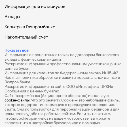
зачисляется единоразово на счет карты, по которой
Информация для нотариусов
были совершены операции в соответствии с
Вклады
настоящими условиями, не позднее 22.11.2021.
Быстрый
Вклады
поиск
Организатор не несет ответственности за
по
некорректное предоставление информации о МСС-
Карьера в Газпромбанке
сайту
коде, присвоенном ТСП обслуживающим его
банком-эквайером, и за корректность настроек
Накопительный счет
Вклады
МСС-кода.
Информацию о МСС-коде участник акции получает
Дебетовые карты
Показать все
самостоятельно:
Информация о процентных ставках по договорам банковского
- до совершения операции оплаты -
Дебетовые карты с бесплатным обслуживанием
вклада с физическими лицами
непосредственно в ТСП;
Раскрытие информации профессиональным участником рынка
Все накопительные счета
- после совершения операции оплаты: по тел. 8-
ценных бумаг
Информация для клиентов по Федеральному закону №115-ФЗ
495-980-41-41, 8-800-100-07-01 (звонок на
Банковские вклады на 3 месяца
Частная политика обработки и защиты персональных данных в
территории РФ бесплатный), *0701 (для абонентов
Газпромбанке
TELE2, МОТИВ, МТС, Билайн, Мегафон, Тинькофф
Раскрытие информации на сайте ООО «Интерфакс-ЦРКИ»
Вклады с высоким процентом
мобайл, звонок на территории Российской
Сообщения о ценных бумагах
Федерации бесплатный) или обратившись в офис
Сайт Газпромбанка (Акционерное общество) использует
Калькулятор вкладов
организатора.
cookie-файлы
. Что это значит? Сookie — это небольшие файлы,
которые содержат информацию о предыдущих посещениях
В случае возврата денежных средств на счет карты
Виртуальные карты
сайта. Они используются для персонализации сервисов и для
в результате отмены операции/возврата покупки,
повышения удобства работы с сайтом. Если вы не хотите,
Премиум
чтобы сookie хранились на вашем устройстве, вы можете
совершенной в период акции, операция покупки, по
запретить их в настройках браузера или с помощью
которой затем был сделан возврат/отмена, в акции