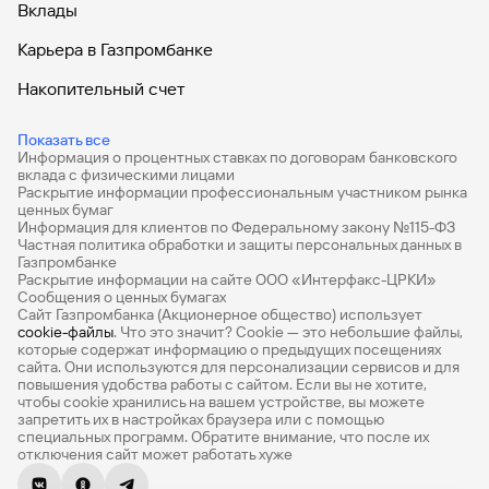
сайту
Вклады
Вклады
Брокер-
Федеральный
обслуживания
клиент
закон №115-
юридических
Вклады
Карьера в Газпромбанке
ФЗ
лиц
Дистанционные
Накопительный счет
сервисы
Как не
Документы
Дебетовые карты
попасться
для
Показать все
мошенникам?
открытия
Стать
Информация о процентных ставках по договорам банковского
Дебетовые карты с бесплатным обслуживанием
счета
вклада с физическими лицами
клиентом
Раскрытие информации профессиональным участником рынка
Газпромбанка
Помощь по
Все накопительные счета
ценных бумаг
онлайн
действующему
Информация для клиентов по Федеральному закону №115-ФЗ
Быстрый
кредиту
Банковские вклады на 3 месяца
Частная политика обработки и защиты персональных данных в
поиск
Газпромбанке
Открытый
Раскрытие информации на сайте ООО «Интерфакс-ЦРКИ»
по
Вклады с высоким процентом
API
Оформить
Сообщения о ценных бумагах
сайту
курсов
Сайт Газпромбанка (Акционерное общество) использует
страхование
Калькулятор вкладов
cookie-файлы
валют и
. Что это значит? Сookie — это небольшие файлы,
карты
Вклады
которые содержат информацию о предыдущих посещениях
металлов
онлайн
Виртуальные карты
сайта. Они используются для персонализации сервисов и для
повышения удобства работы с сайтом. Если вы не хотите,
Премиум
чтобы сookie хранились на вашем устройстве, вы можете
Оператор
запретить их в настройках браузера или с помощью
Быстрый
электронных
специальных программ. Обратите внимание, что после их
Private
поиск
денежных
отключения сайт может работать хуже
по
средств
РКО
сайту