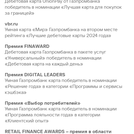
быть
Дебетовая карта UnionPay от Газпромбанка
специальные
сайту
сервисы
по
Отчет о
инкассация
оплата
полезно
Отделения
Открыть
победитель в номинации «Лучшая карта для покупок
Отчет о
предложения
«Копии
сайту
кредитной
с Moniron
таможенных
банка
брокерский
за границей»
кредитной
Кредитный
Gazprom
Кредит
документов»
истории
платежей
Часто
счет
истории
рейтинг
Pay
и «Справки»
Кредит
Газпром
задаваемые
vbr.ru
Онлайн-
Банкоматы
Бонус
вопросы
Умная карта «Мир» Газпромбанка на втором месте
Станьте
касса 3 в 1 с
Брокерское
Кредитный
Отчет о
Интернет-
«Плюс»
Быстрый
рейтинга «Лучшие дебетовые карты 2024 года»
партнером
эквайрингом
обслуживание
Быстрый
помощник
кредитной
банк
поиск
Калькулятор
Курсы
истории
поиск
Премия FINAWARD
по
Может
Информация
вкладов
валют
по
Дебетовая карта Газпромбанка в пакете услуг
Инвестиционные
Мобильное
сайту
быть
для
Быстрый
сайту
Быстрый
продукты
«Универсальный» победитель в номинации
Станьте
приложение
полезно
держателей
поиск
доверительного
поиск
Кредит
«Дебетовая карта на каждый день»
партнером
карт
по
Быстрый
Кредит
управления
по
115-ФЗ
сайту
GPB-
поиск
Премия DIGITAL LEADERS
сайту
Партнерам
для
i-
по
Дополнительная
Умная Газпромбанк карта победитель в номинации
малого
Кредит
Налоговый
Trade
сайту
карта-стикер
Кредит
«Решение года» в категории «Программы и сервисы
Информация
бизнеса
вычет
кэшбэка»
для
Кредит
партнеров
GorodPay
Банки-
115-ФЗ
Премия «Выбор потребителей»
партнеры
Быстрый
для
Умная Газпромбанк карта победитель в номинации
Открыть
поиск
среднего
«Программа лояльности года» в категории
Быстрый
брокерский
Gazprom
бизнеса
по
«Клиентский опыт»
поиск
счет
Pay
сайту
по
RETAIL FINANCE AWARDS – премия в области
Офисы