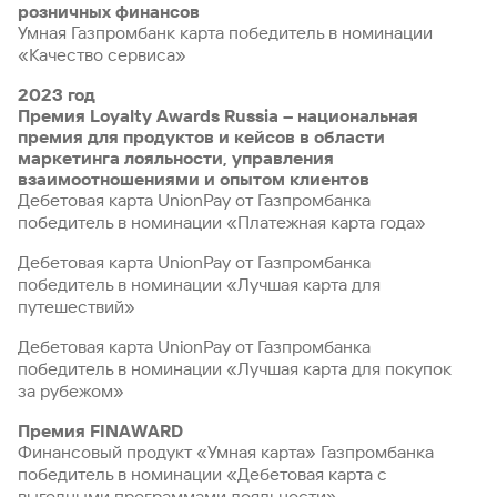
сайту
Кредит
розничных финансов
Брокер-
Федеральный
обслуживания
Умная Газпромбанк карта победитель в номинации
клиент
закон №115-
юридических
Кредит
«Качество сервиса»
ФЗ
лиц
Дистанционные
2023 год
сервисы
Как не
Документы
Премия Loyalty Awards Russia – национальная
попасться
для
премия для продуктов и кейсов в области
мошенникам?
открытия
маркетинга лояльности, управления
Стать
счета
взаимоотношениями и опытом клиентов
клиентом
Дебетовая карта UnionPay от Газпромбанка
Газпромбанка
Помощь по
победитель в номинации «Платежная карта года»
онлайн
действующему
Быстрый
кредиту
Дебетовая карта UnionPay от Газпромбанка
поиск
Открытый
победитель в номинации «Лучшая карта для
по
API
Оформить
путешествий»
сайту
курсов
страхование
валют и
карты
Дебетовая карта UnionPay от Газпромбанка
Кредит
металлов
онлайн
победитель в номинации «Лучшая карта для покупок
за рубежом»
Оператор
Быстрый
Премия FINAWARD
электронных
поиск
Финансовый продукт «Умная карта» Газпромбанка
денежных
по
победитель в номинации «Дебетовая карта с
средств
сайту
выгодными программами лояльности»