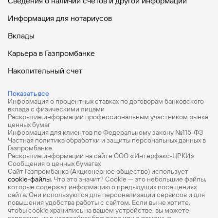
Сведения о наличии счетов и другой информации
Информация для нотариусов
Вклады
Карьера в Газпромбанке
Накопительный счет
Дебетовые карты
Показать все
Информация о процентных ставках по договорам банковского
Дебетовые карты с бесплатным обслуживанием
вклада с физическими лицами
Раскрытие информации профессиональным участником рынка
Все накопительные счета
ценных бумаг
Информация для клиентов по Федеральному закону №115-ФЗ
Банковские вклады на 3 месяца
Частная политика обработки и защиты персональных данных в
Газпромбанке
Раскрытие информации на сайте ООО «Интерфакс-ЦРКИ»
Вклады с высоким процентом
Сообщения о ценных бумагах
Сайт Газпромбанка (Акционерное общество) использует
Калькулятор вкладов
cookie-файлы
. Что это значит? Сookie — это небольшие файлы,
которые содержат информацию о предыдущих посещениях
Виртуальные карты
сайта. Они используются для персонализации сервисов и для
повышения удобства работы с сайтом. Если вы не хотите,
Премиум
чтобы сookie хранились на вашем устройстве, вы можете