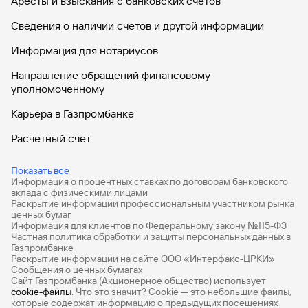
Аресты и взыскания с банковских счетов
Сведения о наличии счетов и другой информации
Информация для нотариусов
Направление обращений финансовому
уполномоченному
Карьера в Газпромбанке
Расчетный счет
ВЭД
Показать все
Информация о процентных ставках по договорам банковского
Депозиты для бизнеса
вклада с физическими лицами
Раскрытие информации профессиональным участником рынка
Эквайринг
ценных бумаг
Информация для клиентов по Федеральному закону №115-ФЗ
Кредиты для бизнеса
Частная политика обработки и защиты персональных данных в
Газпромбанке
Раскрытие информации на сайте ООО «Интерфакс-ЦРКИ»
ЭБГ
Сообщения о ценных бумагах
Сайт Газпромбанка (Акционерное общество) использует
Бизнес-карты
cookie-файлы
. Что это значит? Сookie — это небольшие файлы,
которые содержат информацию о предыдущих посещениях