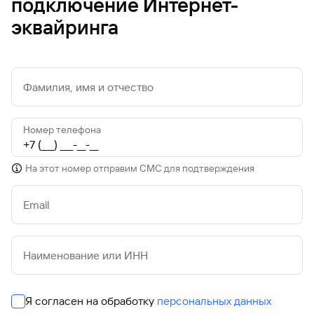
подключение Интернет-
Вклады
эквайринга
Быстрый
поиск
по
сайту
Фамилия, имя и отчество
Вклады
Номер телефона
На этот номер отправим СМС для подтверждения
Email
Наименование или ИНН
Я согласен на обработку
персональных данных