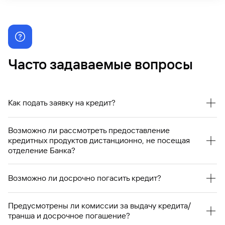
Часто задаваемые вопросы
Как подать заявку на кредит?
Заполните форму на сайте. С вами свяжется клиенский
Возможно ли рассмотреть предоставление
менеджер для идентификации и предоставления
кредитных продуктов дистанционно, не посещая
информации о доступном кредитном лимите
отделение Банка?
Да, для дистанционного предоставления необходимо
иметь усиленную квалифицированную электронную
Возможно ли досрочно погасить кредит?
подпись (УКЭП).
Возможно. Досрочное погашение возможно в любой
Предусмотрены ли комиссии за выдачу кредита/
рабочий день в операционное время.
транша и досрочное погашение?