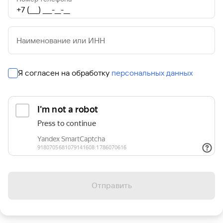
Кредит
Быстрый
поиск
Наименование или ИНН
по
сайту
Кредит
Я согласен на обработку
персональных данных
Отправить