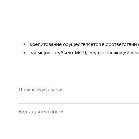
#МЕГАИГРОК
Инфраструктура и ГЧП
Газпромбанк.Тех
Карьера в ИТ большого банка
кредитование осуществляется в соответствии
заемщик – субъект МСП, осуществляющий дея
Gazprom Pay
Платежи в одно касание
GorodPay
Приложение для пассажиров
Цели кредитования
Виды деятельности