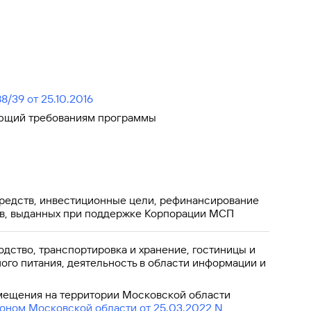
Ваш
персональный
брокер
Газпромбанк
Мобайл
Мобильный
/39 от 25.10.2016
оператор
ующий требованиям программы
редств, инвестиционные цели, рефинансирование
в, выданных при поддержке Корпорации МСП
дство, транспортировка и хранение, гостиницы и
го питания, деятельность в области информации и
ещения на территории Московской области
оном Московской области от 25.03.2022 N