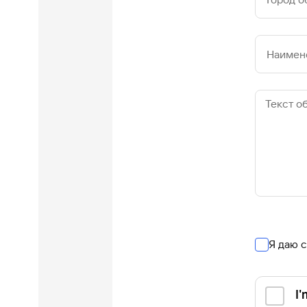
Наимен
Текст о
Я даю 