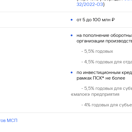
32/2022-ОЗ
)
от 5 до 100 млн ₽
на пополнение оборотных
организации производст
- 5,5% годовых
- 4,5% годовых для отда
по инвестиционным кред
рамках ПСК* не более
- 5,5% годовых для субъ
«малое» предприятия
- 4% годовых для субъек
тов МСП