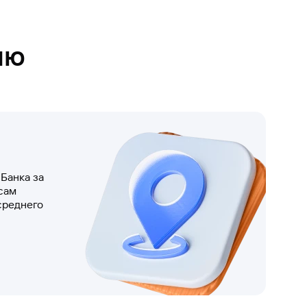
ию
Банка за
сам
среднего