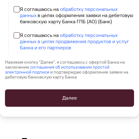
попасться
для
мошенникам?
открытия
Я соглашаюсь на
обработку персональных
Стать
счета
данных
в целях оформления заявки на дебетовую
клиентом
банковскую карту Банка ГПБ (АО) (Банк)
Газпромбанка
Помощь по
онлайн
действующему
Быстрый
кредиту
Я соглашаюсь на
обработку персональных
поиск
данных в целях продвижения продуктов и услуг
Открытый
по
Банка и его партнеров
API
Оформить
сайту
курсов
страхование
Рефинансирование
валют и
карты
Нажимая кнопку "Далее", я соглашаюсь с офертой Банка на
кредита
металлов
онлайн
заключение
соглашения об использовании простой
электронной подписи
и подтверждаю оформление заявки на
дебетовую банковскую карту Банка
Оператор
Быстрый
электронных
поиск
денежных
по
Далее
средств
сайту
Рефинансирование
кредита
Быстрый
поиск
по
сайту