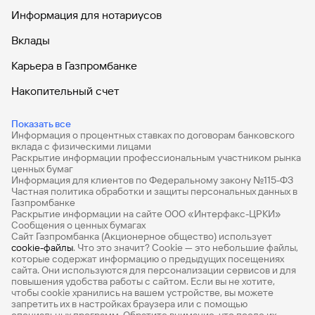
Информация для нотариусов
Вклады
Карьера в Газпромбанке
Накопительный счет
Дебетовые карты
Показать все
Информация о процентных ставках по договорам банковского
Дебетовые карты с бесплатным обслуживанием
вклада с физическими лицами
Раскрытие информации профессиональным участником рынка
Все накопительные счета
ценных бумаг
Информация для клиентов по Федеральному закону №115-ФЗ
Банковские вклады на 3 месяца
Частная политика обработки и защиты персональных данных в
Газпромбанке
Раскрытие информации на сайте ООО «Интерфакс-ЦРКИ»
Вклады с высоким процентом
Сообщения о ценных бумагах
Сайт Газпромбанка (Акционерное общество) использует
Калькулятор вкладов
cookie-файлы
. Что это значит? Сookie — это небольшие файлы,
которые содержат информацию о предыдущих посещениях
Виртуальные карты
сайта. Они используются для персонализации сервисов и для
повышения удобства работы с сайтом. Если вы не хотите,
Премиум
чтобы сookie хранились на вашем устройстве, вы можете
запретить их в настройках браузера или с помощью