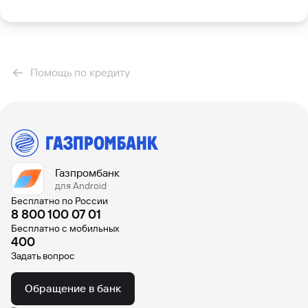
Вклады
Быстрый
поиск
по
сайту
Помощь по кредиту
Вклады
Газпромбанк
для Android
Бесплатно по России
8 800 100 07 01
Бесплатно с мобильных
400
Задать вопрос
Обращение в банк