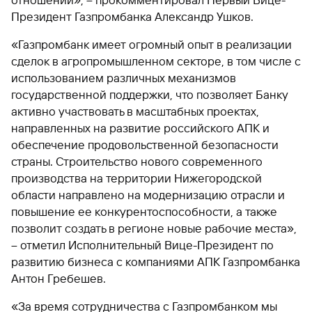
отношений», – прокомментировал Первый Вице-
быть
специальные
сайту
сервисы
по
Отчет о
инкассация
оплата
полезно
Отделения
Открыть
Президент Газпромбанка Александр Ушков.
Отчет о
предложения
«Копии
сайту
кредитной
с Moniron
таможенных
банка
брокерский
кредитной
Кредитный
Gazprom
Вклады
документов»
истории
платежей
Часто
счет
«Газпромбанк имеет огромный опыт в реализации
истории
рейтинг
Pay
и «Справки»
Вклады
Газпром
задаваемые
Онлайн-
сделок в агропромышленном секторе, в том числе с
Банкоматы
Бонус
вопросы
Станьте
касса 3 в 1 с
Брокерское
использованием различных механизмов
Кредитный
Отчет о
Интернет-
«Плюс»
Быстрый
партнером
эквайрингом
обслуживание
Быстрый
помощник
кредитной
банк
государственной поддержки, что позволяет Банку
поиск
Калькулятор
Курсы
истории
поиск
по
Может
активно участвовать в масштабных проектах,
Информация
вкладов
валют
по
Инвестиционные
Мобильное
сайту
быть
для
Быстрый
направленных на развитие российского АПК и
сайту
Быстрый
продукты
Станьте
приложение
полезно
держателей
поиск
обеспечение продовольственной безопасности
доверительного
поиск
Вклады
партнером
карт
по
Быстрый
Вклады
управления
страны. Строительство нового современного
по
115-ФЗ
сайту
GPB-
поиск
сайту
Партнерам
производства на территории Нижегородской
для
i-
по
Дополнительная
малого
Вклады
Налоговый
области направлено на модернизацию отрасли и
Trade
сайту
карта-стикер
Вклады
Информация
бизнеса
вычет
повышение ее конкурентоспособности, а также
для
Вклады
позволит создать в регионе новые рабочие места»,
партнеров
GorodPay
Банки-
115-ФЗ
партнеры
– отметил Исполнительный Вице-Президент по
Быстрый
для
развитию бизнеса с компаниями АПК Газпромбанка
Открыть
поиск
среднего
Быстрый
брокерский
Gazprom
бизнеса
по
Антон Гребешев.
поиск
счет
Pay
сайту
по
«За время сотрудничества с Газпромбанком мы
Офисы