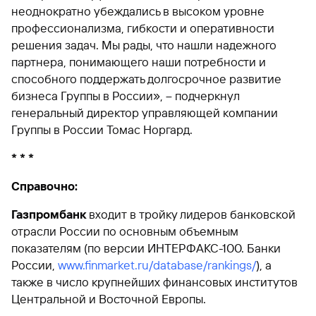
сайту
Вклады
Брокер-
неоднократно убеждались в высоком уровне
Федеральный
обслуживания
клиент
закон №115-
юридических
Вклады
профессионализма, гибкости и оперативности
ФЗ
лиц
решения задач. Мы рады, что нашли надежного
Дистанционные
партнера, понимающего наши потребности и
сервисы
Как не
Документы
способного поддержать долгосрочное развитие
попасться
для
бизнеса Группы в России», – подчеркнул
мошенникам?
открытия
Стать
счета
генеральный директор управляющей компании
клиентом
Газпромбанка
Группы в России Томас Норгард.
Помощь по
онлайн
действующему
Быстрый
* * *
кредиту
поиск
Открытый
по
Справочно:
API
Оформить
сайту
курсов
страхование
Газпромбанк
входит в тройку лидеров банковской
валют и
карты
Вклады
металлов
отрасли России по основным объемным
онлайн
показателям (по версии ИНТЕРФАКС-100. Банки
Оператор
России,
www.finmarket.ru/database/rankings/
), а
Быстрый
электронных
также в число крупнейших финансовых институтов
поиск
денежных
Центральной и Восточной Европы.
по
средств
сайту