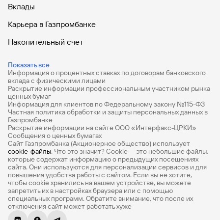
сайту
Вклады
Брокер-
Вклады
Федеральный
обслуживания
клиент
закон №115-
юридических
Вклады
Карьера в Газпромбанке
ФЗ
лиц
Дистанционные
Накопительный счет
сервисы
Как не
Документы
попасться
для
Дебетовые карты
Показать все
мошенникам?
открытия
Стать
Информация о процентных ставках по договорам банковского
Дебетовые карты с бесплатным обслуживанием
счета
клиентом
вклада с физическими лицами
Раскрытие информации профессиональным участником рынка
Газпромбанка
Помощь по
Все накопительные счета
ценных бумаг
онлайн
действующему
Информация для клиентов по Федеральному закону №115-ФЗ
Быстрый
кредиту
Банковские вклады на 3 месяца
Частная политика обработки и защиты персональных данных в
поиск
Газпромбанке
Открытый
по
Раскрытие информации на сайте ООО «Интерфакс-ЦРКИ»
Вклады с высоким процентом
API
Оформить
Сообщения о ценных бумагах
сайту
курсов
страхование
Сайт Газпромбанка (Акционерное общество) использует
Калькулятор вкладов
валют и
карты
cookie-файлы
. Что это значит? Сookie — это небольшие файлы,
Вклады
металлов
которые содержат информацию о предыдущих посещениях
онлайн
Виртуальные карты
сайта. Они используются для персонализации сервисов и для
повышения удобства работы с сайтом. Если вы не хотите,
Премиум
чтобы сookie хранились на вашем устройстве, вы можете
Оператор
Быстрый
запретить их в настройках браузера или с помощью
электронных
специальных программ. Обратите внимание, что после их
поиск
Private
денежных
отключения сайт может работать хуже
по
средств
РКО
сайту