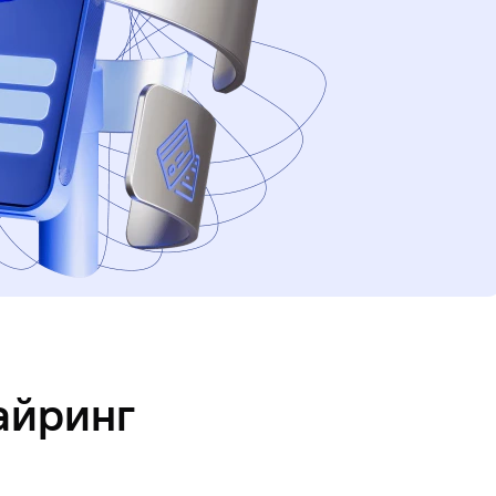
айринг