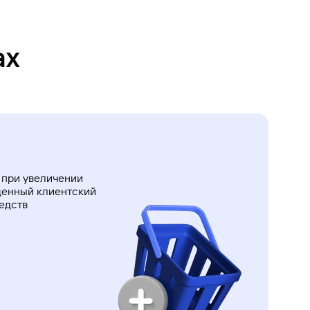
ах
 при увеличении
щенный клиентский
едств