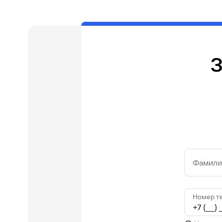
З
Фамилия
Номер т