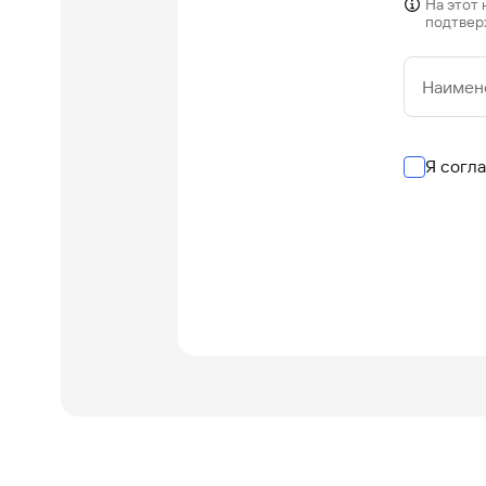
На этот
подтвер
Наимен
Я согл