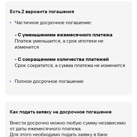
сайту
Вклады
Брокер-
Федеральный
обслуживания
клиент
закон №115-
юридических
Вклады
Есть 2 варианта погашения
ФЗ
лиц
Частичное досрочное погашение:
Дистанционные
сервисы
Как не
Документы
- С уменьшением ежемесячного платежа
попасться
для
Платеж уменьшится, а срок ипотеки не
мошенникам?
открытия
Стать
изменится
счета
клиентом
Газпромбанка
Помощь по
- С сокращением количества платежей
онлайн
действующему
Срок сократится, а сумма платежа не изменится
Быстрый
кредиту
поиск
Открытый
по
Полное досрочное погашение
API
Оформить
сайту
курсов
страхование
валют и
карты
Вклады
металлов
онлайн
Как подать заявку на досрочное погашение
Оператор
Быстрый
электронных
Внести досрочно можно любую сумму независимо
поиск
денежных
от даты ежемесячного платежа.
по
средств
Для этого необходимо подать заявку в банк
сайту