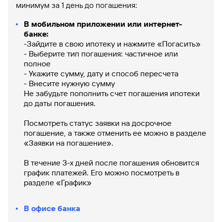
минимум за 1 день до погашения:
Вклады
Быстрый
В мобильном приложении или интернет-
поиск
банке:
по
-Зайдите в свою ипотеку и нажмите «Погасить»
сайту
- Выберите тип погашения: частичное или
полное
Вклады
- Укажите сумму, дату и способ пересчета
- Внесите нужную сумму
Не забудьте пополнить счет погашения ипотеки
до даты погашения.
Посмотреть статус заявки на досрочное
погашение, а также отменить ее можно в разделе
«Заявки на погашение».
В течение 3-х дней после погашения обновится
график платежей. Его можно посмотреть в
разделе «График»
В офисе банка