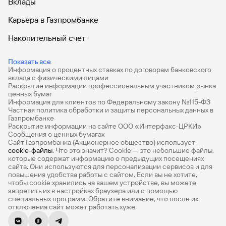
Вклады
Карьера в Газпромбанке
Накопительный счет
Дебетовые карты
Показать все
Информация о процентных ставках по договорам банковского
Дебетовые карты с бесплатным обслуживанием
вклада с физическими лицами
Раскрытие информации профессиональным участником рынка
Все накопительные счета
ценных бумаг
Информация для клиентов по Федеральному закону №115-ФЗ
Банковские вклады на 3 месяца
Частная политика обработки и защиты персональных данных в
Газпромбанке
Раскрытие информации на сайте ООО «Интерфакс-ЦРКИ»
Вклады с высоким процентом
Сообщения о ценных бумагах
Сайт Газпромбанка (Акционерное общество) использует
Калькулятор вкладов
cookie-файлы
. Что это значит? Сookie — это небольшие файлы,
которые содержат информацию о предыдущих посещениях
Виртуальные карты
сайта. Они используются для персонализации сервисов и для
повышения удобства работы с сайтом. Если вы не хотите,
Премиум
чтобы сookie хранились на вашем устройстве, вы можете
запретить их в настройках браузера или с помощью
специальных программ. Обратите внимание, что после их
Private
отключения сайт может работать хуже
РКО