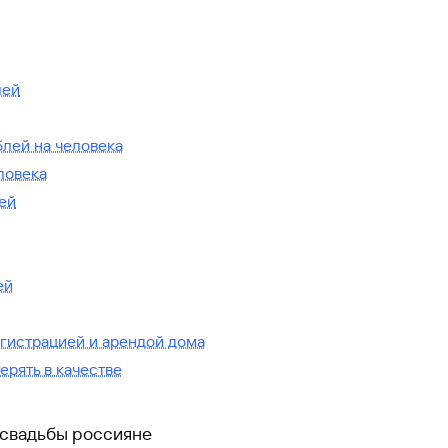
лей
блей на человека
ловека
ей
ей
егистрацией и арендой дома
ерять в качестве
свадьбы россияне