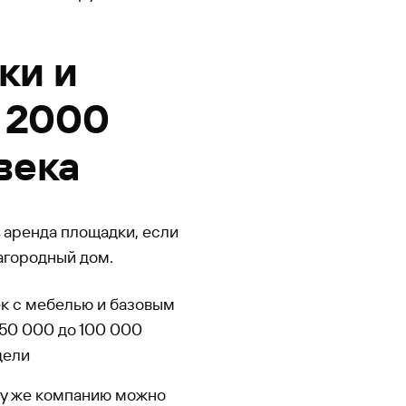
ки и
т 2000
века
ь аренда площадки, если
загородный дом.
ек с мебелью и базовым
50 000 до 100 000
дели
 ту же компанию можно