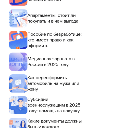
Апартаменты: стоит ли
покупать и в чем выгода
Пособие по безработице:
кто имеет право и как
оформить
Медианная зарплата в
России в 2025 году
Как переоформить
автомобиль на мужа или
жену
Субсидии
военнослужащим в 2025
году: помощь на покупку
жилья
Какие документы должны
быть у каждого