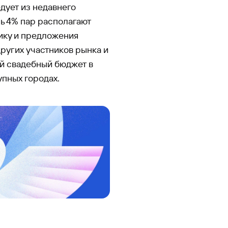
дует из недавнего
шь 4% пар располагают
ику и предложения
других участников рынка и
ий свадебный бюджет в
упных городах.