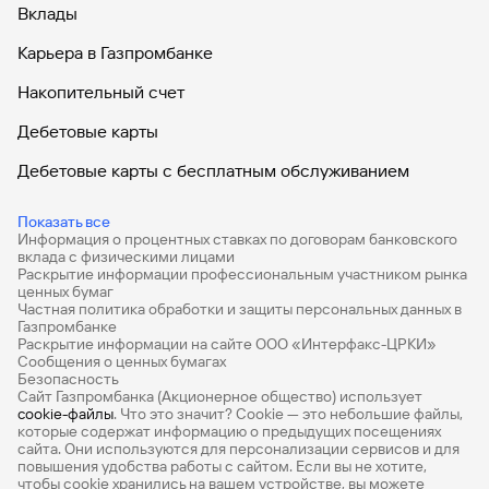
Вклады
Карьера в Газпромбанке
Накопительный счет
Дебетовые карты
Дебетовые карты с бесплатным обслуживанием
Все накопительные счета
Показать все
Информация о процентных ставках по договорам банковского
Банковские вклады на 3 месяца
вклада с физическими лицами
Раскрытие информации профессиональным участником рынка
Вклады с высоким процентом
ценных бумаг
Частная политика обработки и защиты персональных данных в
Калькулятор вкладов
Газпромбанке
Раскрытие информации на сайте ООО «Интерфакс-ЦРКИ»
Сообщения о ценных бумагах
Виртуальные карты
Безопасность
Сайт Газпромбанка (Акционерное общество) использует
Премиум
cookie-файлы
. Что это значит? Сookie — это небольшие файлы,
которые содержат информацию о предыдущих посещениях
РКО
сайта. Они используются для персонализации сервисов и для
повышения удобства работы с сайтом. Если вы не хотите,
Ипотечный калькулятор
чтобы сookie хранились на вашем устройстве, вы можете