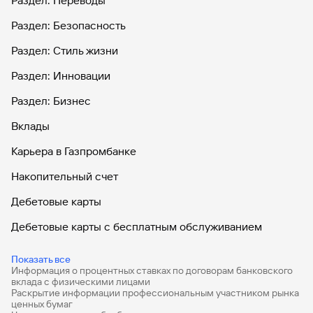
Раздел: Переводы
Раздел: Безопасность
Раздел: Стиль жизни
Раздел: Инновации
Раздел: Бизнес
Вклады
Карьера в Газпромбанке
Накопительный счет
Дебетовые карты
Дебетовые карты с бесплатным обслуживанием
Все накопительные счета
Показать все
Информация о процентных ставках по договорам банковского
Банковские вклады на 3 месяца
вклада с физическими лицами
Раскрытие информации профессиональным участником рынка
Вклады с высоким процентом
ценных бумаг