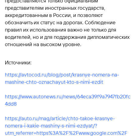
предоставляются только официальным
представителям иностранных государств,
аккредитованным в России, и позволяют
обозначить их статус на дорогах. Соблюдение
правил их использования важно не только для
водителей, но и для поддержания дипломатических
отношений на высоком уровне.
Источники:
https://avtocod.ru/blog/post/krasnye-nomera-na-
mashine-chto-oznachayut-kto-s-nimi-ezdit
https://www.autonews.ru/news/64eca39f9a7947fb20fc
4dd8
https://auto.ru/mag/article/chto-takoe-krasnye-
nomera-i-kakie-mashiny-s-nimi-ezdyat/?
utm_referrer=https%3A%2F%2Fwww.google.com%2F