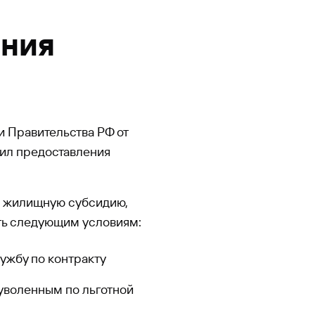
ения
и Правительства РФ от
ил предоставления
ю жилищную субсидию,
ть следующим условиям:
ужбу по контракту
 уволенным по льготной