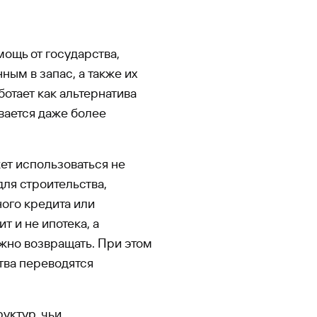
ощь от государства,
ым в запас, а также их
отает как альтернатива
вается даже более
жет использоваться не
для строительства,
ого кредита или
т и не ипотека, а
жно возвращать. При этом
тва переводятся
уктур, чьи