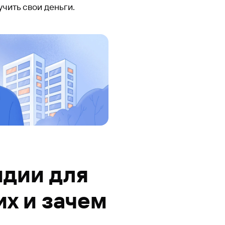
чить свои деньги.
идии для
х и зачем