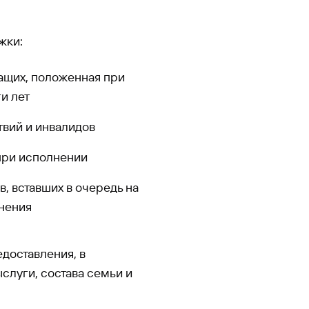
жки:
ащих, положенная при
и лет
твий и инвалидов
при исполнении
 вставших в очередь на
нения
доставления, в
ыслуги, состава семьи и