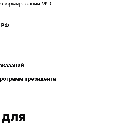
их формирований МЧС
 РФ
.
аказаний
.
программ президента
 для