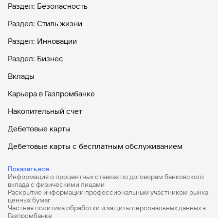
Раздел: Безопасность
Раздел: Стиль жизни
Раздел: Инновации
Раздел: Бизнес
Вклады
Карьера в Газпромбанке
Накопительный счет
Дебетовые карты
Дебетовые карты с бесплатным обслуживанием
Все накопительные счета
Показать все
Информация о процентных ставках по договорам банковского
Банковские вклады на 3 месяца
вклада с физическими лицами
Раскрытие информации профессиональным участником рынка
Вклады с высоким процентом
ценных бумаг
Частная политика обработки и защиты персональных данных в
Калькулятор вкладов
Газпромбанке