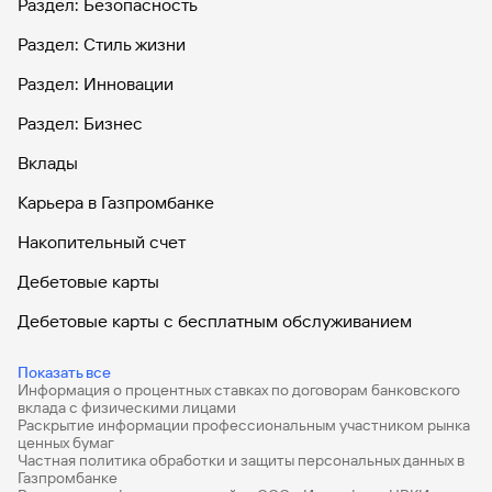
Раздел: Безопасность
Раздел: Стиль жизни
Раздел: Инновации
Раздел: Бизнес
Вклады
Карьера в Газпромбанке
Накопительный счет
Дебетовые карты
Дебетовые карты с бесплатным обслуживанием
Все накопительные счета
Показать все
Информация о процентных ставках по договорам банковского
Банковские вклады на 3 месяца
вклада с физическими лицами
Раскрытие информации профессиональным участником рынка
Вклады с высоким процентом
ценных бумаг
Частная политика обработки и защиты персональных данных в
Калькулятор вкладов
Газпромбанке