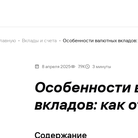
главную
Вклады и счета
Особенности валютных вкладов: 
8 апреля 2025
7.9К
3 минуты
Особенности 
вкладов: как 
Содержание