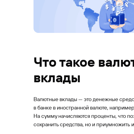
Что такое валю
вклады
Валютные вклады — это денежные сред
в банке в иностранной валюте, например
На сумму начисляются проценты, что по
сохранить средства, но и приумножить и