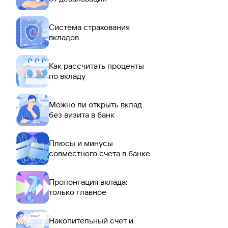
Система страхования
вкладов
Как рассчитать проценты
по вкладу
Можно ли открыть вклад
без визита в банк
Плюсы и минусы
совместного счета в банке
Пролонгация вклада:
только главное
Накопительный счет и