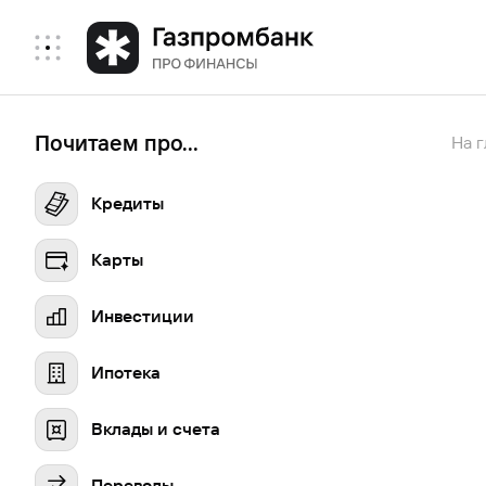
Почитаем про...
На 
Кредиты
Карты
Инвестиции
Ипотека
Вклады и счета
Переводы