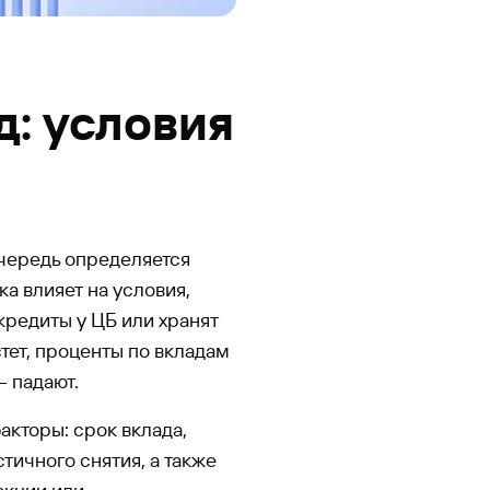
: условия
очередь определяется
ка влияет на условия,
кредиты у ЦБ или хранят
стет, проценты по вкладам
— падают.
факторы: срок вклада,
тичного снятия, а также