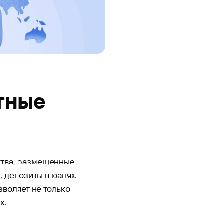
тные
ства, размещенные
, депозиты в юанях.
зволяет не только
х.