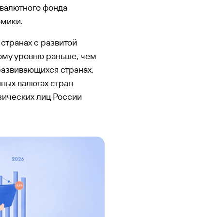
валютного фонда
омики.
странах с развитой
ому уровню раньше, чем
азвивающихся странах.
нных валютах стран
зических лиц России