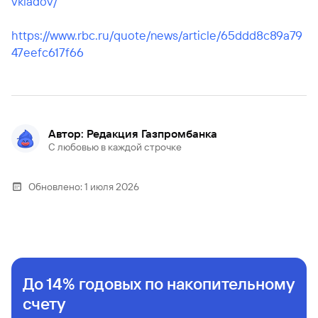
vkladov/
https://www.rbc.ru/quote/news/article/65ddd8c89a79
47eefc617f66
Автор: Редакция Газпромбанка
С любовью в каждой строчке
Обновлено:
1 июля 2026
До 14% годовых по накопительному
счету