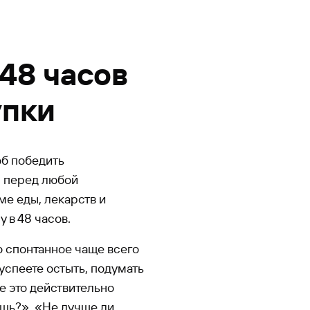
 48 часов
упки
об победить
: перед любой
ме еды, лекарств и
 в 48 часов.
то спонтанное чаще всего
 успеете остыть, подумать
е это действительно
ещь?», «Не лучше ли