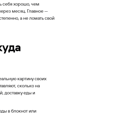
ь себя хорошо, чем
через месяц. Главное —
степенно, а не ломать свой
куда
еальную картину своих
авляют, сколько на
й, доставку еды и
оды в блокнот или