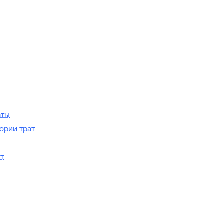
аты
ории трат
т