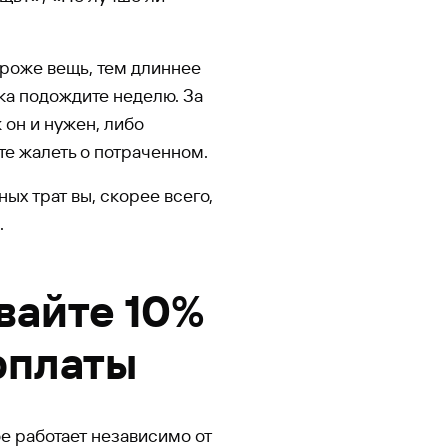
ороже вещь, тем длиннее
ка подождите неделю. За
ж он и нужен, либо
е жалеть о потраченном.
ых трат вы, скорее всего,
.
вайте 10%
рплаты
е работает независимо от