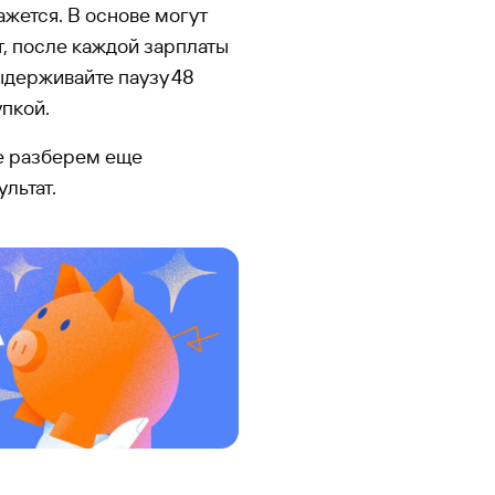
ажется. В основе могут
ат, после каждой зарплаты
ыдерживайте паузу 48
пкой.
ше разберем еще
льтат.