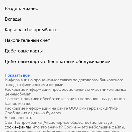
Раздел: Бизнес
Вклады
Карьера в Газпромбанке
Накопительный счет
Дебетовые карты
Дебетовые карты с бесплатным обслуживанием
Все накопительные счета
Показать все
Информация о процентных ставках по договорам банковского
Банковские вклады на 3 месяца
вклада с физическими лицами
Раскрытие информации профессиональным участником рынка
Вклады с высоким процентом
ценных бумаг
Частная политика обработки и защиты персональных данных в
Калькулятор вкладов
Газпромбанке
Раскрытие информации на сайте ООО «Интерфакс-ЦРКИ»
Сообщения о ценных бумагах
Виртуальные карты
Безопасность
Сайт Газпромбанка (Акционерное общество) использует
Премиум
cookie-файлы
. Что это значит? Сookie — это небольшие файлы,
которые содержат информацию о предыдущих посещениях