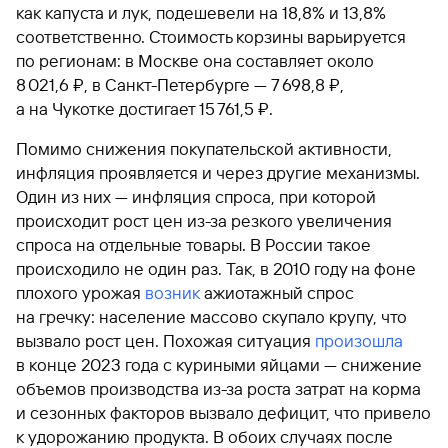
как капуста и лук, подешевели на 18,8% и 13,8%
соответственно. Стоимость корзины варьируется
по регионам: в Москве она составляет около
8 021,6 ₽, в Санкт-Петербурге — 7 698,8 ₽,
а на Чукотке достигает 15 761,5 ₽. ​
Помимо снижения покупательской активности,
инфляция проявляется и через другие механизмы.
Один из них — инфляция спроса, при которой
происходит рост цен из-за резкого увеличения
спроса на отдельные товары. В России такое
происходило не один раз. Так, в 2010 году на фоне
плохого урожая
возник
ажиотажный спрос
на гречку: население массово скупало крупу, что
вызвало рост цен. Похожая ситуация
произошла
в конце 2023 года с куриными яйцами — снижение
объемов производства из-за роста затрат на корма
и сезонных факторов вызвало дефицит, что привело
к удорожанию продукта. В обоих случаях после