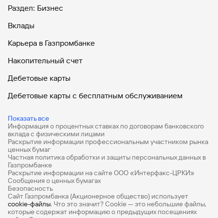
Раздел: Бизнес
Вклады
Карьера в Газпромбанке
Накопительный счет
Дебетовые карты
Дебетовые карты с бесплатным обслуживанием
Все накопительные счета
Показать все
Информация о процентных ставках по договорам банковского
Банковские вклады на 3 месяца
вклада с физическими лицами
Раскрытие информации профессиональным участником рынка
Вклады с высоким процентом
ценных бумаг
Частная политика обработки и защиты персональных данных в
Калькулятор вкладов
Газпромбанке
Раскрытие информации на сайте ООО «Интерфакс-ЦРКИ»
Сообщения о ценных бумагах
Виртуальные карты
Безопасность
Сайт Газпромбанка (Акционерное общество) использует
Премиум
cookie-файлы
. Что это значит? Сookie — это небольшие файлы,
которые содержат информацию о предыдущих посещениях