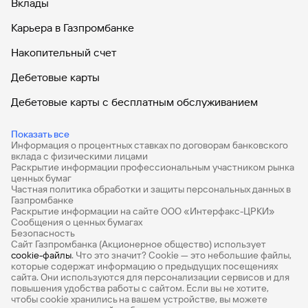
Вклады
Карьера в Газпромбанке
Накопительный счет
Дебетовые карты
Дебетовые карты с бесплатным обслуживанием
Все накопительные счета
Показать все
Информация о процентных ставках по договорам банковского
Банковские вклады на 3 месяца
вклада с физическими лицами
Раскрытие информации профессиональным участником рынка
Вклады с высоким процентом
ценных бумаг
Частная политика обработки и защиты персональных данных в
Калькулятор вкладов
Газпромбанке
Раскрытие информации на сайте ООО «Интерфакс-ЦРКИ»
Сообщения о ценных бумагах
Виртуальные карты
Безопасность
Сайт Газпромбанка (Акционерное общество) использует
Премиум
cookie-файлы
. Что это значит? Сookie — это небольшие файлы,
которые содержат информацию о предыдущих посещениях
РКО
сайта. Они используются для персонализации сервисов и для
повышения удобства работы с сайтом. Если вы не хотите,
Ипотечный калькулятор
чтобы сookie хранились на вашем устройстве, вы можете