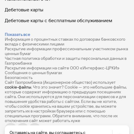
Дебетовые карты
Дебетовые карты с бесплатным обслуживанием
Все накопительные счета
Показать все
Информация о процентных ставках по договорам банковского
Банковские вклады на 3 месяца
вклада с физическими лицами
Раскрытие информации профессиональным участником рынка
Вклады с высоким процентом
ценных бумаг
Частная политика обработки и защиты персональных данных в
Калькулятор вкладов
Газпромбанке
Раскрытие информации на сайте ООО «Интерфакс-ЦРКИ»
Сообщения о ценных бумагах
Виртуальные карты
Безопасность
Сайт Газпромбанка (Акционерное общество) использует
Премиум
cookie-файлы
. Что это значит? Сookie — это небольшие файлы,
которые содержат информацию о предыдущих посещениях
РКО
сайта. Они используются для персонализации сервисов и для
повышения удобства работы с сайтом. Если вы не хотите,
Ипотечный калькулятор
чтобы сookie хранились на вашем устройстве, вы можете
запретить их в настройках браузера или с помощью
специальных программ. Обратите внимание, что после их
Кредитный калькулятор
отключения сайт может работать хуже
Про Финансы
Оставаясь на сайте, вы соглашаетесь с