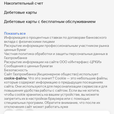
Накопительный счет
Дебетовые карты
Дебетовые карты с бесплатным обслуживанием
Все накопительные счета
Показать все
Информация о процентных ставках по договорам банковского
Банковские вклады на 3 месяца
вклада с физическими лицами
Раскрытие информации профессиональным участником рынка
Вклады с высоким процентом
ценных бумаг
Частная политика обработки и защиты персональных данных в
Калькулятор вкладов
Газпромбанке
Раскрытие информации на сайте ООО «Интерфакс-ЦРКИ»
Сообщения о ценных бумагах
Виртуальные карты
Безопасность
Сайт Газпромбанка (Акционерное общество) использует
Премиум
cookie-файлы
. Что это значит? Сookie — это небольшие файлы,
которые содержат информацию о предыдущих посещениях
РКО
сайта. Они используются для персонализации сервисов и для
повышения удобства работы с сайтом. Если вы не хотите,
Ипотечный калькулятор
чтобы сookie хранились на вашем устройстве, вы можете
запретить их в настройках браузера или с помощью
специальных программ. Обратите внимание, что после их
Кредитный калькулятор
отключения сайт может работать хуже
Про Финансы